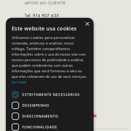
APOIO AO CLIENTE
Tel: 914 907 635
×
(Chamada para rede móvel nacional)
Este website usa cookies
Email:
apoiocliente@mcs.com.pt
Utilizamos cookies para personalizar
conteúdo, anúncios e analisar nosso
Horário de contacto:
tráfego. Também compartilhamos
Dias úteis das 10h as 19h
informações sobre o uso do nosso site com
nossos parceiros de publicidade e análise,
que podem combiná-las com outras
SEGUE-NOS
informações que você forneceu a eles ou
que eles coletaram do uso de seus serviços.
Ler mais
ESTRITAMENTE NECESSÁRIOS
PAGAMENTOS SEGUROS
DESEMPENHO
DIRECIONAMENTO
FUNCIONALIDADE