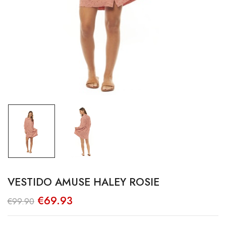
VESTIDO AMUSE HALEY ROSIE
O
O
€
69.93
€
99.90
preço
preço
original
atual
era:
é: