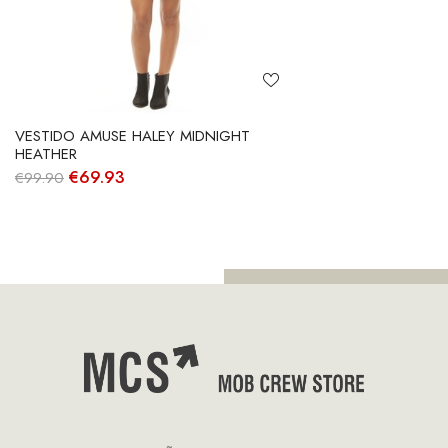
VESTIDO AMUSE HALEY MIDNIGHT
HEATHER
O
O
€
69.93
€
99.90
preço
preço
original
atual
era:
é:
€99.90.
€69.93.