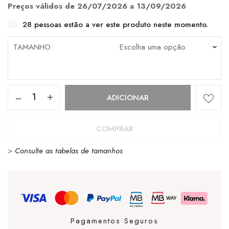
€99.90.
€69.93.
Preços válidos de 26/07/2026 a 13/09/2026
28
pessoas estão a ver este produto neste momento.
TAMANHO
Quantidade
ADICIONAR
de
Vestido
COMPRAR
Amuse
>
Consulte as tabelas de tamanhos
Haley
Rosie
Pagamentos Seguros