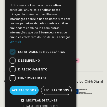
Horário de contacto:
Utilizamos cookies para personalizar
Dias úteis das 10h as 19h
conteúdo, anúncios e analisar nosso
tráfego. Também compartilhamos
informações sobre o uso do nosso site com
nossos parceiros de publicidade e análise,
SEGUE-NOS
que podem combiná-las com outras
informações que você forneceu a eles ou
que eles coletaram do uso de seus serviços.
Ler mais
PAGAMENTOS SEGUROS
ESTRITAMENTE NECESSÁRIOS
DESEMPENHO
DIRECIONAMENTO
FUNCIONALIDADE
©2020 - 2026 MCS - Mob Crew Store | Made by
OhMyDigital
ACEITAR TODOS
RECUSAR TODOS
MOSTRAR DETALHES
POWERED BY COOKIESCRIPT