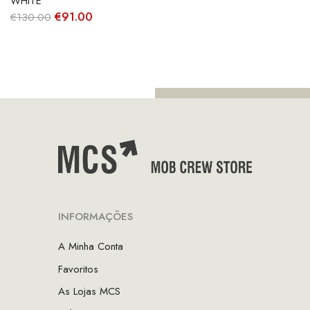
WHITE
O
O
€
91.00
€
130.00
preço
preço
original
atual
era:
é:
€130.00.
€91.00.
INFORMAÇÕES
A Minha Conta
Favoritos
As Lojas MCS