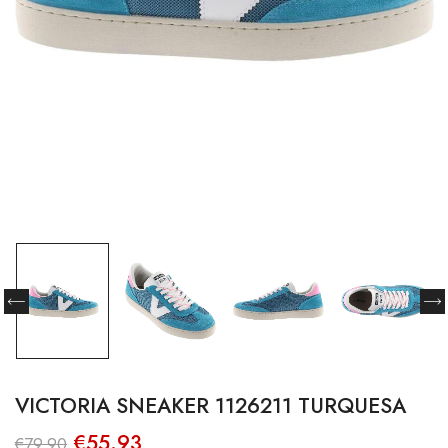
VICTORIA SNEAKER 1126211 TURQUESA
O
O
€
55.93
€
79.90