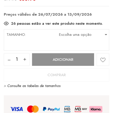
preço
preço
original
atual
era:
é:
€79.90.
€55.93.
Preços válidos de 26/07/2026 a 13/09/2026
26
pessoas estão a ver este produto neste momento.
TAMANHO
Quantidade
ADICIONAR
de
Victoria
COMPRAR
Sneaker
>
Consulte as tabelas de tamanhos
1126211
Turquesa