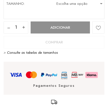
TAMANHO
Quantidade
ADICIONAR
de
Victoria
COMPRAR
Sneakers
>
Consulte as tabelas de tamanhos
Inglesa
Lona
Elástico
Marino
Pagamentos Seguros