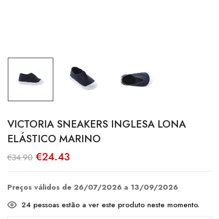
VICTORIA SNEAKERS INGLESA LONA
ELÁSTICO MARINO
O
O
€
24.43
€
34.90
preço
preço
original
atual
era:
é:
€34.90.
€24.43.
Preços válidos de 26/07/2026 a 13/09/2026
24
pessoas estão a ver este produto neste momento.