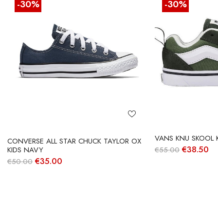
-30%
-30%
VANS KNU SKOOL K
CONVERSE ALL STAR CHUCK TAYLOR OX
O
O
€
38.50
€
55.00
KIDS NAVY
preço
pr
O
O
€
35.00
€
50.00
original
at
preço
preço
era:
é:
original
atual
€55.00.
€3
era:
é:
€50.00.
€35.00.