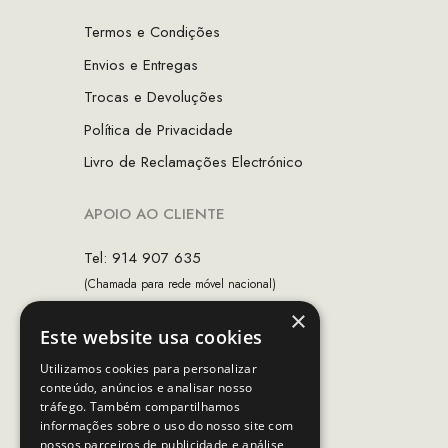
Termos e Condições
Envios e Entregas
Trocas e Devoluções
Política de Privacidade
Livro de Reclamações Electrónico
APOIO AO CLIENTE
Tel: 914 907 635
(Chamada para rede móvel nacional)
×
Email:
apoiocliente@mcs.com.pt
Este website usa cookies
Horário de contacto:
Utilizamos cookies para personalizar
Dias úteis das 10h as 19h
conteúdo, anúncios e analisar nosso
tráfego. Também compartilhamos
informações sobre o uso do nosso site com
nossos parceiros de publicidade e análise,
SEGUE-NOS