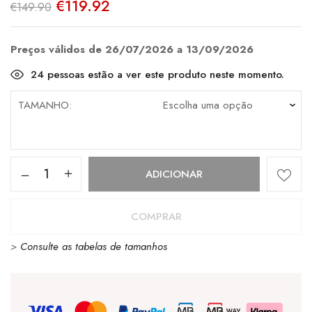
O
O
€
119.92
€
149.90
preço
preço
original
atual
era:
é:
€149.90.
€119.92.
Preços válidos de 26/07/2026 a 13/09/2026
24
pessoas estão a ver este produto neste momento.
TAMANHO
Quantidade
ADICIONAR
de
Merrell
COMPRAR
Chameleon
>
Consulte as tabelas de tamanhos
8
Stretch
Earth