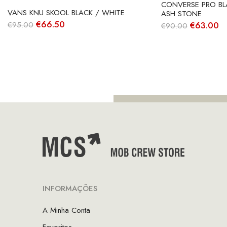
CONVERSE PRO BL
VANS KNU SKOOL BLACK / WHITE
ASH STONE
O
O
€
66.50
O
O
€
63.00
€
95.00
€
90.00
preço
preço
preço
p
original
atual
original
at
era:
é:
era:
é:
€95.00.
€66.50.
€90.00.
€
INFORMAÇÕES
A Minha Conta
Favoritos