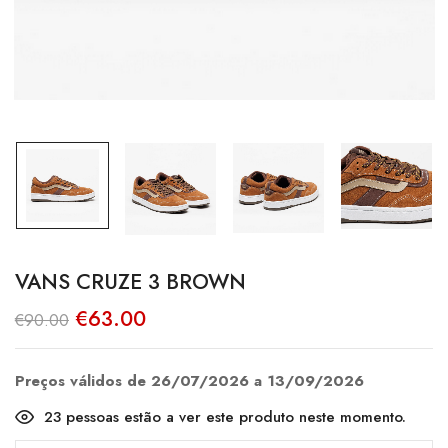
VANS CRUZE 3 BROWN
O
O
€
63.00
€
90.00
preço
preço
original
atual
era:
é:
€90.00.
€63.00.
Preços válidos de 26/07/2026 a 13/09/2026
23
pessoas estão a ver este produto neste momento.