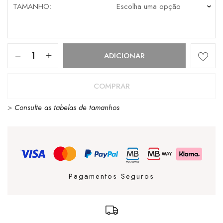
TAMANHO
Quantidade
ADICIONAR
de
VANS
COMPRAR
CRUZE
>
Consulte as tabelas de tamanhos
3
BROWN
Pagamentos Seguros