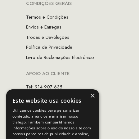
CONDIÇÕES GERAIS
Termos e Condições
Envios e Entregas
Trocas e Devoluções
Política de Privacidade
Livro de Reclamações Electrónico
APOIO AO CLIENTE
Tel: 914 907 635
×
(Chamada para rede móvel nacional)
Este website usa cookies
Email:
apoiocliente@mcs.com.pt
Utilizamos cookies para personalizar
conteúdo, anúncios e analisar nosso
Horário de contacto:
tráfego. Também compartilhamos
Dias úteis das 10h as 19h
informações sobre o uso do nosso site com
nossos parceiros de publicidade e análise,