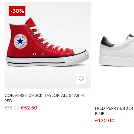
-30%
CONVERSE CHUCK TAYLOR ALL STAR HI
RED
O
O
€
52.50
€
75.00
FRED PERRY B4334
preço
preço
BLUE
original
atual
€
120.00
era:
é:
€75.00.
€52.50.