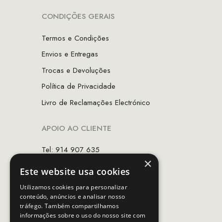
CONDIÇÕES GERAIS
Termos e Condições
Envios e Entregas
Trocas e Devoluções
Política de Privacidade
Livro de Reclamações Electrónico
APOIO AO CLIENTE
Tel: 914 907 635
×
(Chamada para rede móvel nacional)
Este website usa cookies
Email:
apoiocliente@mcs.com.pt
Utilizamos cookies para personalizar
conteúdo, anúncios e analisar nosso
Horário de contacto:
tráfego. Também compartilhamos
Dias úteis das 10h as 19h
informações sobre o uso do nosso site com