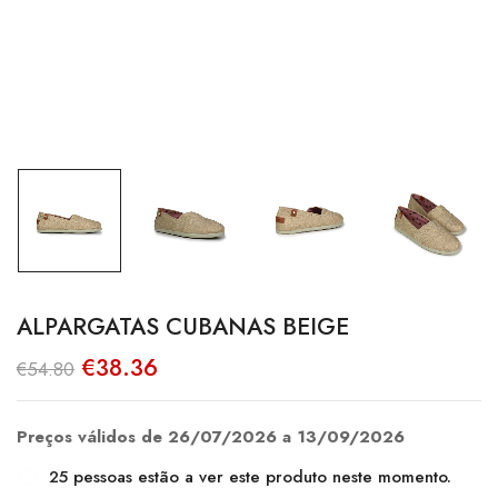
ALPARGATAS CUBANAS BEIGE
O
O
€
38.36
€
54.80
preço
preço
original
atual
era:
é:
€54.80.
€38.36.
Preços válidos de 26/07/2026 a 13/09/2026
25
pessoas estão a ver este produto neste momento.