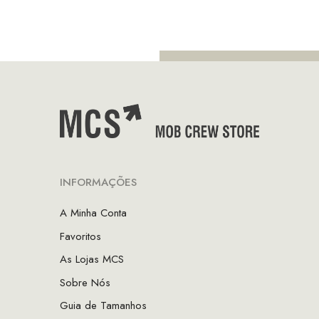
era:
é:
€72.50.
€50.75.
INFORMAÇÕES
A Minha Conta
Favoritos
As Lojas MCS
Sobre Nós
Guia de Tamanhos