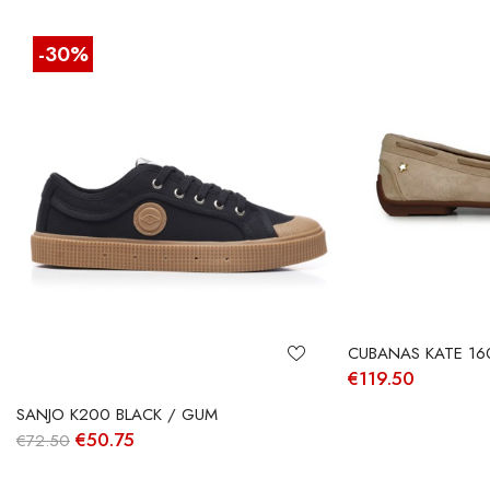
-30%
CUBANAS KATE 16
€
119.50
SANJO K200 BLACK / GUM
O
O
€
50.75
€
72.50
preço
preço
original
atual