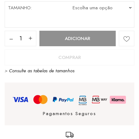
TAMANHO
Quantidade
ADICIONAR
de
ALPARGATAS
COMPRAR
CUBANAS
>
Consulte as tabelas de tamanhos
BEIGE
Pagamentos Seguros