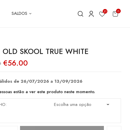
0
31
SALDOS
 OLD SKOOL TRUE WHITE
O
O
€
56.00
0
preço
preço
original
atual
era:
é:
€80.00.
€56.00.
válidos de 26/07/2026 a 13/09/2026
ssoas estão a ver este produto neste momento.
HO