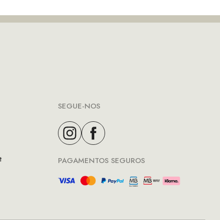
€130.00.
€65.00.
SEGUE-NOS
t
PAGAMENTOS SEGUROS