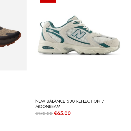
NEW BALANCE 530 REFLECTION /
MOONBEAM
O
O
€
65.00
€
130.00
preço
preço
original
atual
era:
é: