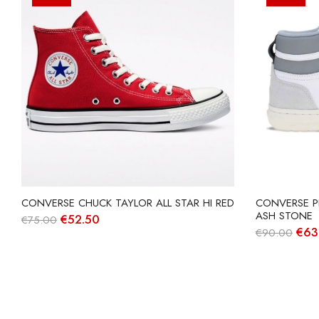
CONVERSE CHUCK TAYLOR ALL STAR HI RED
CONVERSE P
ASH STONE
O
O
€
52.50
€
75.00
preço
preço
O
€
63
€
90.00
original
atual
pre
era:
é:
orig
€75.00.
€52.50.
era:
€90