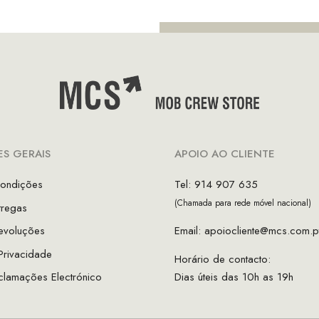
S GERAIS
APOIO AO CLIENTE
ondições
Tel: 914 907 635
(Chamada para rede móvel nacional)
tregas
evoluções
Email:
apoiocliente@mcs.com.p
 Privacidade
Horário de contacto:
clamações Electrónico
Dias úteis das 10h as 19h