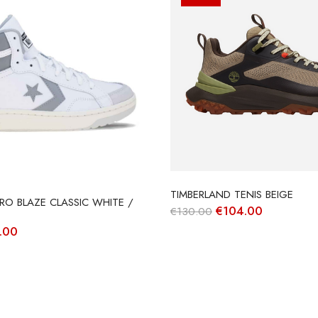
TIMBERLAND TENIS BEIGE
RO BLAZE CLASSIC WHITE /
O
O
€
104.00
€
130.00
preço
preço
O
.00
original
atual
ço
preço
era:
é:
inal
atual
€130.00.
€104.00.
é:
.00.
€63.00.