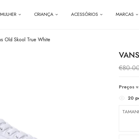
MULHER
CRIANÇA
ACESSÓRIOS
MARCAS
ns Old Skool True White
VANS
€
80.0
Preços 
20
pe
TAMAN