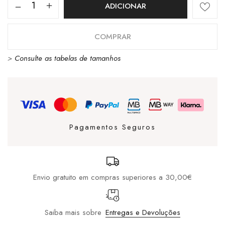
Quantidade
ADICIONAR
de
Boné
COMPRAR
New
>
Consulte as tabelas de tamanhos
Era
9Forty
New
York
Yankees
Pagamentos Seguros
Beige
/
Black
Envio gratuito em compras superiores a 30,00€
Saiba mais sobre
Entregas e Devoluções