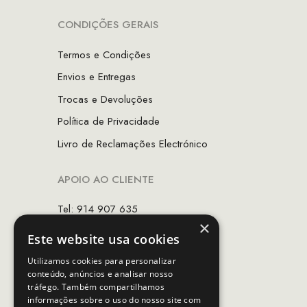
CONDIÇÕES GERAIS
Termos e Condições
Envios e Entregas
Trocas e Devoluções
Política de Privacidade
Livro de Reclamações Electrónico
APOIO AO CLIENTE
Tel: 914 907 635
×
(Chamada para rede móvel nacional)
Este website usa cookies
Email:
apoiocliente@mcs.com.pt
Utilizamos cookies para personalizar
conteúdo, anúncios e analisar nosso
Horário de contacto:
tráfego. Também compartilhamos
Dias úteis das 10h as 19h
informações sobre o uso do nosso site com