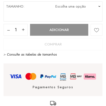
TAMANHO
Quantidade
ADICIONAR
de
Boné
COMPRAR
New
>
Consulte as tabelas de tamanhos
Era
9Forty
New
York
Yankees
Pagamentos Seguros
Pastel
Blue