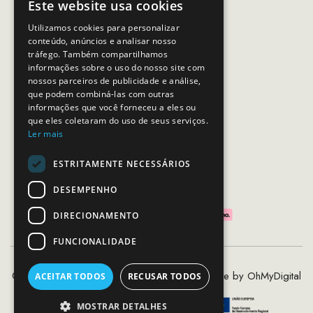
Este website usa cookies
Email:
apoiocliente@mcs.com.pt
Utilizamos cookies para personalizar
conteúdo, anúncios e analisar nosso
Horário de contacto:
tráfego. Também compartilhamos
Dias úteis das 10h as 19h
informações sobre o uso do nosso site com
nossos parceiros de publicidade e análise,
que podem combiná-las com outras
SEGUE-NOS
informações que você forneceu a eles ou
que eles coletaram do uso de seus serviços.
Ler mais
ESTRITAMENTE NECESSÁRIOS
PAGAMENTOS SEGUROS
DESEMPENHO
DIRECIONAMENTO
FUNCIONALIDADE
©2020 - 2026 MCS - Mob Crew Store | Made by
OhMyDigital
ACEITAR TODOS
RECUSAR TODOS
MOSTRAR DETALHES