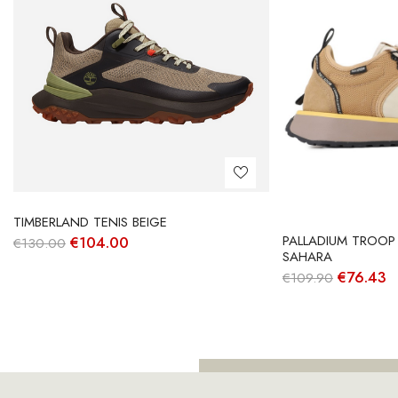
TIMBERLAND TENIS BEIGE
PALLADIUM TROOP
O
O
€
104.00
€
130.00
preço
preço
SAHARA
original
atual
O
O
€
76.43
€
109.90
era:
é:
preço
p
€130.00.
€104.00.
original
a
era:
é:
€109.90.
€