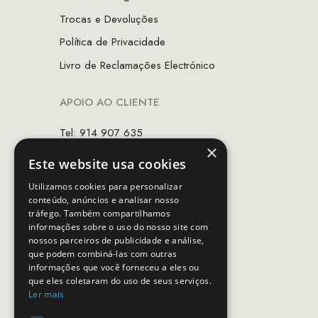
Trocas e Devoluções
Política de Privacidade
Livro de Reclamações Electrónico
APOIO AO CLIENTE
Tel: 914 907 635
×
(Chamada para rede móvel nacional)
Este website usa cookies
Email:
apoiocliente@mcs.com.pt
Utilizamos cookies para personalizar
conteúdo, anúncios e analisar nosso
Horário de contacto:
tráfego. Também compartilhamos
Dias úteis das 10h as 19h
informações sobre o uso do nosso site com
nossos parceiros de publicidade e análise,
que podem combiná-las com outras
SEGUE-NOS
informações que você forneceu a eles ou
que eles coletaram do uso de seus serviços.
Ler mais