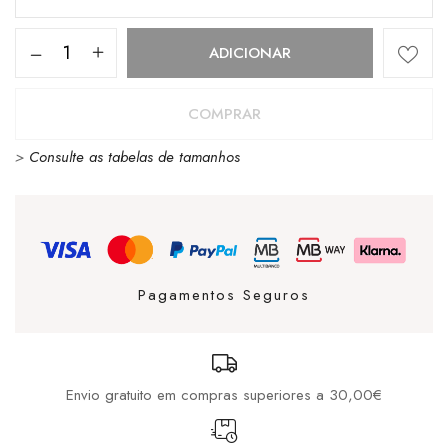
Quantidade
ADICIONAR
de
CHUCK
COMPRAR
TAYLOR
>
Consulte as tabelas de tamanhos
OX
BELUGA
GREEN
Pagamentos Seguros
Envio gratuito em compras superiores a 30,00€