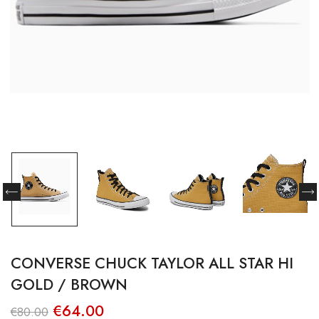
CONVERSE CHUCK TAYLOR ALL STAR HI
GOLD / BROWN
O
O
€
64.00
€
80.00