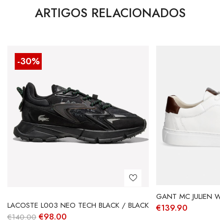
ARTIGOS RELACIONADOS
-30%
GANT MC JULIEN W
LACOSTE L003 NEO TECH BLACK / BLACK
€
139.90
O
O
€
98.00
€
140.00