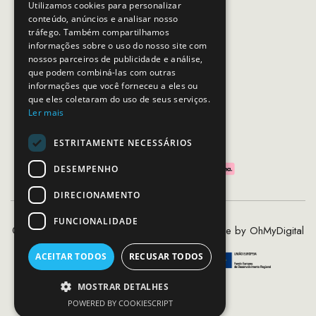
Horário de contacto:
Utilizamos cookies para personalizar
Dias úteis das 10h as 19h
conteúdo, anúncios e analisar nosso
tráfego. Também compartilhamos
informações sobre o uso do nosso site com
nossos parceiros de publicidade e análise,
SEGUE-NOS
que podem combiná-las com outras
informações que você forneceu a eles ou
que eles coletaram do uso de seus serviços.
Ler mais
PAGAMENTOS SEGUROS
ESTRITAMENTE NECESSÁRIOS
DESEMPENHO
DIRECIONAMENTO
FUNCIONALIDADE
©2020 - 2026 MCS - Mob Crew Store | Made by
OhMyDigital
ACEITAR TODOS
RECUSAR TODOS
MOSTRAR DETALHES
POWERED BY COOKIESCRIPT