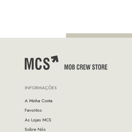
preço
preço
original
atual
era:
é:
€140.00.
€98.00.
INFORMAÇÕES
A Minha Conta
Favoritos
As Lojas MCS
Sobre Nós