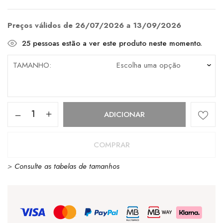
preço
preço
original
atual
era:
é:
€80.00.
€64.00.
Preços válidos de 26/07/2026 a 13/09/2026
25
pessoas estão a ver este produto neste momento.
TAMANHO
Quantidade
ADICIONAR
de
Converse
COMPRAR
Chuck
>
Consulte as tabelas de tamanhos
Taylor
All
Star
Hi