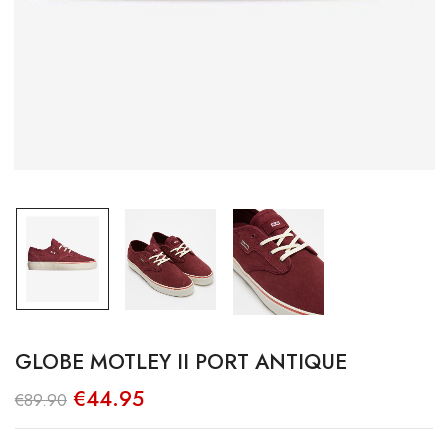
GLOBE MOTLEY II PORT ANTIQUE
O
O
€
44.95
€
89.90
preço
preço
original
atual
era:
é: