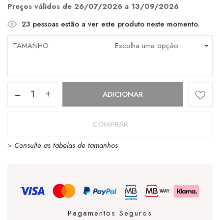
€89.90.
€44.95.
Preços válidos de 26/07/2026 a 13/09/2026
23
pessoas estão a ver este produto neste momento.
TAMANHO
Quantidade
ADICIONAR
de
Globe
COMPRAR
Motley
>
Consulte as tabelas de tamanhos
II
Port
Antique
Pagamentos Seguros