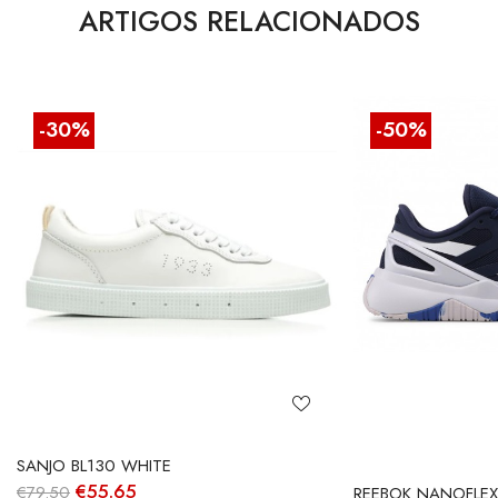
ARTIGOS RELACIONADOS
-30%
-50%
SANJO BL130 WHITE
O
O
€
55.65
€
79.50
REEBOK NANOFLEX