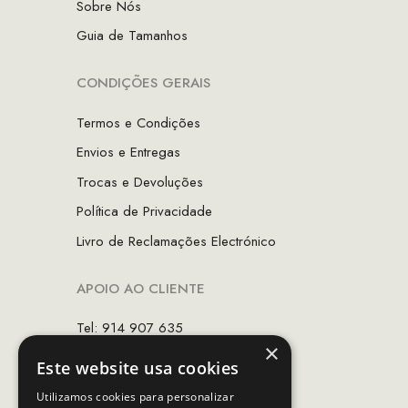
Sobre Nós
Guia de Tamanhos
CONDIÇÕES GERAIS
Termos e Condições
Envios e Entregas
Trocas e Devoluções
Política de Privacidade
Livro de Reclamações Electrónico
APOIO AO CLIENTE
Tel: 914 907 635
×
(Chamada para rede móvel nacional)
Este website usa cookies
Email:
apoiocliente@mcs.com.pt
Utilizamos cookies para personalizar