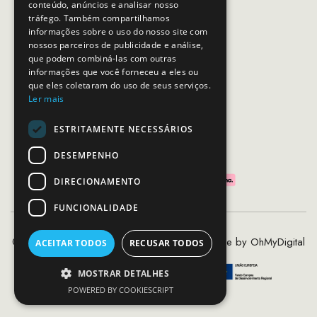
conteúdo, anúncios e analisar nosso
Horário de contacto:
tráfego. Também compartilhamos
Dias úteis das 10h as 19h
informações sobre o uso do nosso site com
nossos parceiros de publicidade e análise,
que podem combiná-las com outras
SEGUE-NOS
informações que você forneceu a eles ou
que eles coletaram do uso de seus serviços.
Ler mais
ESTRITAMENTE NECESSÁRIOS
PAGAMENTOS SEGUROS
DESEMPENHO
DIRECIONAMENTO
FUNCIONALIDADE
©2020 - 2026 MCS - Mob Crew Store | Made by
OhMyDigital
ACEITAR TODOS
RECUSAR TODOS
MOSTRAR DETALHES
POWERED BY COOKIESCRIPT