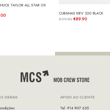
HUCK TAYLOR ALL STAR OX
CUBANAS KIEV 320 BLACK
O
.00
O
O
€
89.90
ço
preço
€
179.80
preço
preço
inal
atual
original
atual
é:
era:
é:
.00.
€49.00.
€179.80.
€89.90.
S GERAIS
APOIO AO CLIENTE
ondições
Tel: 914 907 635