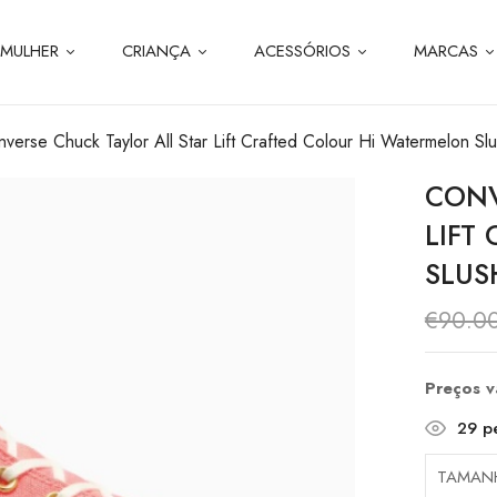
MULHER
CRIANÇA
ACESSÓRIOS
MARCAS
verse Chuck Taylor All Star Lift Crafted Colour Hi Watermelon Sl
CONV
LIFT
SLUS
€
90.0
Preços 
29
pe
TAMAN