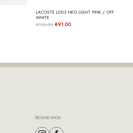
LACOSTE L003 NEO LIGHT PINK / OFF
WHITE
O
O
€
91.00
€
130.00
preço
preço
original
atual
era:
é:
€130.00.
€91.00.
SEGUE-NOS