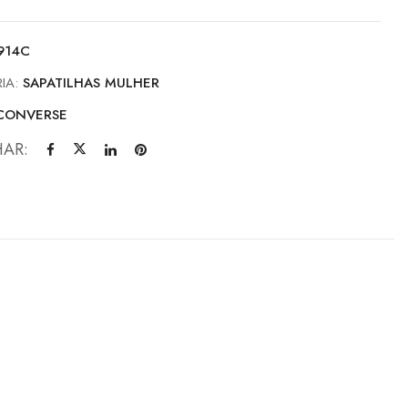
914C
IA:
SAPATILHAS MULHER
CONVERSE
HAR: