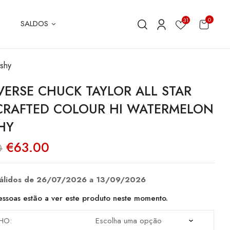
0
31
SALDOS
ushy
ERSE CHUCK TAYLOR ALL STAR
 CRAFTED COLOUR HI WATERMELON
HY
O
O
€
63.00
0
preço
preço
original
atual
era:
é:
€90.00.
€63.00.
válidos de 26/07/2026 a 13/09/2026
ssoas estão a ver este produto neste momento.
HO