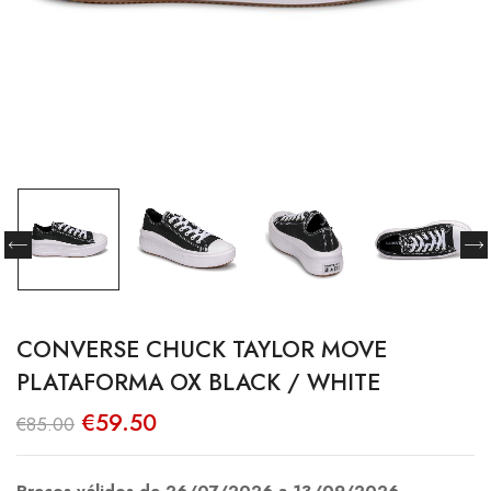
CONVERSE CHUCK TAYLOR MOVE
PLATAFORMA OX BLACK / WHITE
O
O
€
59.50
€
85.00
preço
preço
original
atual
era:
é:
€85.00.
€59.50.