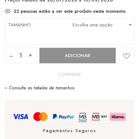
Preços válidos de 26/07/2026 a 13/09/2026
22
pessoas estão a ver este produto neste momento.
TAMANHO
Quantidade
ADICIONAR
de
Converse
COMPRAR
Chuck
>
Consulte as tabelas de tamanhos
Taylor
Move
Plataforma
Ox
Black
Pagamentos Seguros
/