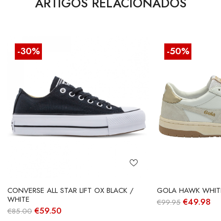
ARTIGOS RELACIONADOS
-30%
-50%
CONVERSE ALL STAR LIFT OX BLACK /
GOLA HAWK WHITE
WHITE
O
O
€
49.98
€
99.95
preço
pr
O
O
€
59.50
€
85.00
original
at
preço
preço