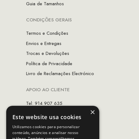
Guia de Tamanhos
CONDIÇÕES GERAIS
Termos e Condições
Envios e Entregas
Trocas e Devoluções
Política de Privacidade
Livro de Reclamações Electrónico
APOIO AO CLIENTE
Tel: 914 907 635
×
(Chamada para rede móvel nacional)
Este website usa cookies
Email:
apoiocliente@mcs.com.pt
Utilizamos cookies para personalizar
conteúdo, anúncios e analisar nosso
Horário de contacto:
tráfego. Também compartilhamos