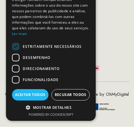
Dias úteis das 10h as 19h
informações sobre o uso do nosso site com
nossos parceiros de publicidade e análise,
que podem combiná-las com outras
SEGUE-NOS
informações que você forneceu a eles ou
que eles coletaram do uso de seus serviços.
Ler mais
ESTRITAMENTE NECESSÁRIOS
PAGAMENTOS SEGUROS
DESEMPENHO
DIRECIONAMENTO
FUNCIONALIDADE
©2020 - 2026 MCS - Mob Crew Store | Made by
OhMyDigital
ACEITAR TODOS
RECUSAR TODOS
MOSTRAR DETALHES
POWERED BY COOKIESCRIPT