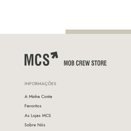
era:
é:
original
atual
€99.95.
€4
era:
é:
€85.00.
€59.50.
INFORMAÇÕES
A Minha Conta
Favoritos
As Lojas MCS
Sobre Nós