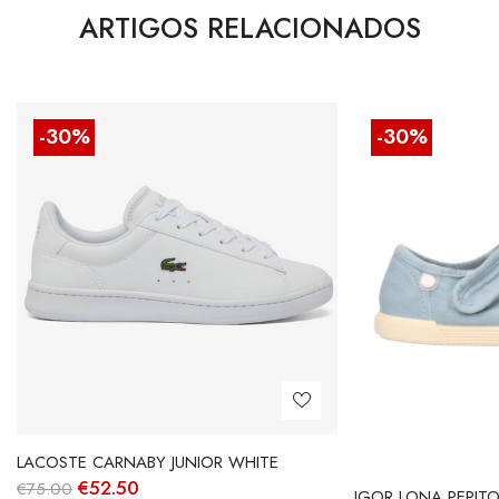
ARTIGOS RELACIONADOS
-30%
-30%
LACOSTE CARNABY JUNIOR WHITE
O
O
€
52.50
€
75.00
IGOR LONA PEPIT