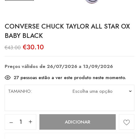
CONVERSE CHUCK TAYLOR ALL STAR OX
BABY BLACK
O
O
€
30.10
€
43.00
preço
preço
original
atual
era:
é:
€43.00.
€30.10.
Preços válidos de 26/07/2026 a 13/09/2026
27
pessoas estão a ver este produto neste momento.
TAMANHO
Quantidade
ADICIONAR
de
Converse