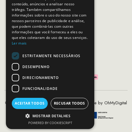
conteúdo, anúncios e analisar nosso
Horário de contacto:
tráfego. Também compartilhamos
Dias úteis das 10h as 19h
informações sobre o uso do nosso site com
nossos parceiros de publicidade e análise,
que podem combiná-las com outras
SEGUE-NOS
informações que você forneceu a eles ou
que eles coletaram do uso de seus serviços.
Ler mais
ESTRITAMENTE NECESSÁRIOS
PAGAMENTOS SEGUROS
DESEMPENHO
DIRECIONAMENTO
FUNCIONALIDADE
©2020 - 2026 MCS - Mob Crew Store | Made by
OhMyDigital
ACEITAR TODOS
RECUSAR TODOS
MOSTRAR DETALHES
POWERED BY COOKIESCRIPT