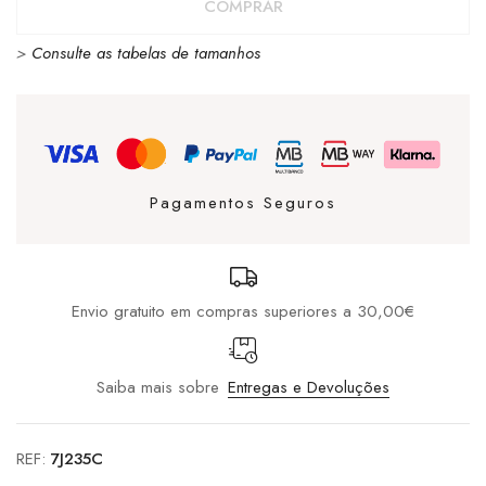
COMPRAR
Chuck
>
Consulte as tabelas de tamanhos
Taylor
All
Star
Ox
Baby
Pagamentos Seguros
Black
Envio gratuito em compras superiores a 30,00€
Saiba mais sobre
Entregas e Devoluções
REF:
7J235C