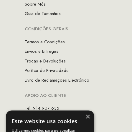
Sobre Nós
Guia de Tamanhos
CONDIÇÕES GERAIS
Termos e Condições
Envios e Entregas
Trocas e Devoluções
Política de Privacidade
Livro de Reclamações Electrónico
APOIO AO CLIENTE
Tel: 914 907 635
×
(Chamada para rede móvel nacional)
Este website usa cookies
Email:
apoiocliente@mcs.com.pt
Utilizamos cookies para personalizar