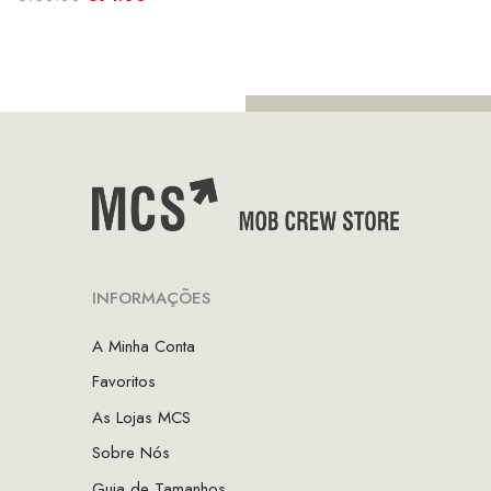
era:
é:
preço
preço
€99.95.
€4
original
atual
era:
é:
€130.00.
€91.00.
INFORMAÇÕES
A Minha Conta
Favoritos
As Lojas MCS
Sobre Nós
Guia de Tamanhos