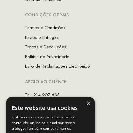
CONDIÇÕES GERAIS
Termos e Condições
Envios e Entregas
Trocas e Devoluções
Política de Privacidade
Livro de Reclamações Electrónico
APOIO AO CLIENTE
Tel: 914 907 635
×
(Chamada para rede móvel nacional)
Este website usa cookies
Email:
apoiocliente@mcs.com.pt
Utilizamos cookies para personalizar
conteúdo, anúncios e analisar nosso
Horário de contacto:
tráfego. Também compartilhamos