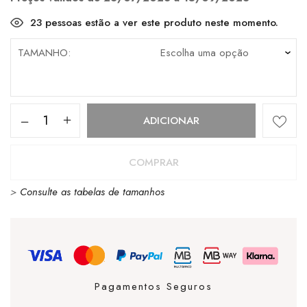
23
pessoas estão a ver este produto neste momento.
TAMANHO
Quantidade
ADICIONAR
de
Cubanas
COMPRAR
Fly
>
Consulte as tabelas de tamanhos
300
Beige
Pagamentos Seguros