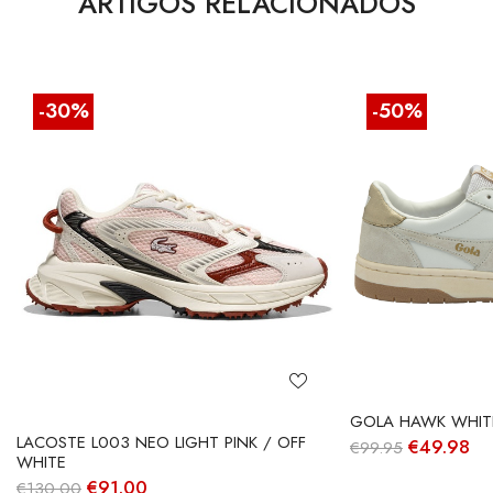
ARTIGOS RELACIONADOS
-30%
-50%
GOLA HAWK WHITE
LACOSTE L003 NEO LIGHT PINK / OFF
O
O
€
49.98
€
99.95
WHITE
preço
pr
original
at
O
O
€
91.00
€
130.00