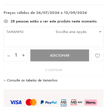
preço
preço
original
atual
era:
é:
€85.00.
€68.00.
Preços válidos de 26/07/2026 a 13/09/2026
28
pessoas estão a ver este produto neste momento.
TAMANHO
Quantidade
ADICIONAR
de
Vans
COMPRAR
Old
>
Consulte as tabelas de tamanhos
Skool
Black
/
White