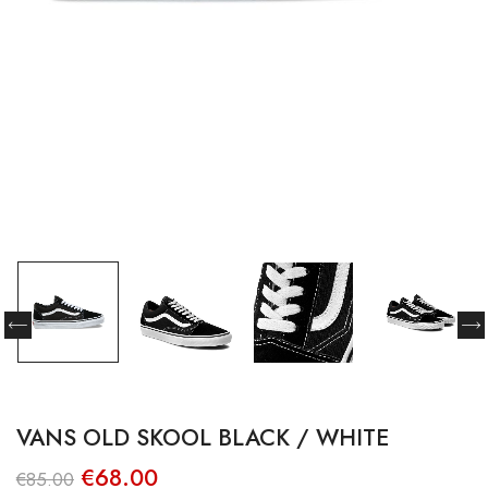
VANS OLD SKOOL BLACK / WHITE
O
O
€
68.00
€
85.00