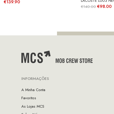
LACOSTE L003 NE
€
139.90
O
€
98.00
€
140.00
preço
p
original
a
era:
é
€140.00
€
INFORMAÇÕES
A Minha Conta
Favoritos
As Lojas MCS