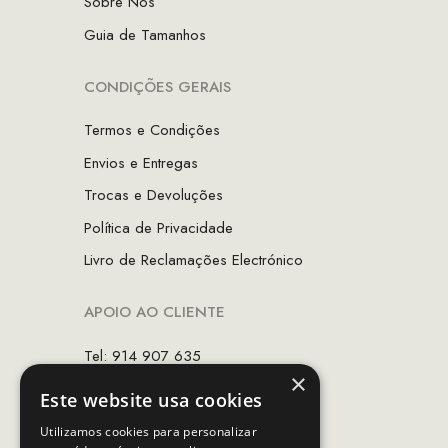
Sobre Nós
Guia de Tamanhos
CONDIÇÕES GERAIS
Termos e Condições
Envios e Entregas
Trocas e Devoluções
Política de Privacidade
Livro de Reclamações Electrónico
APOIO AO CLIENTE
Tel: 914 907 635
×
(Chamada para rede móvel nacional)
Este website usa cookies
Email:
apoiocliente@mcs.com.pt
Utilizamos cookies para personalizar