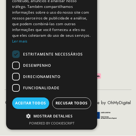
conteúdo, anúncios e analisar nosso
Horário de contacto:
tráfego. Também compartilhamos
Dias úteis das 10h as 19h
informações sobre o uso do nosso site com
nossos parceiros de publicidade e análise,
que podem combiná-las com outras
SEGUE-NOS
informações que você forneceu a eles ou
que eles coletaram do uso de seus serviços.
Ler mais
ESTRITAMENTE NECESSÁRIOS
PAGAMENTOS SEGUROS
DESEMPENHO
DIRECIONAMENTO
FUNCIONALIDADE
©2020 - 2026 MCS - Mob Crew Store | Made by
OhMyDigital
ACEITAR TODOS
RECUSAR TODOS
MOSTRAR DETALHES
POWERED BY COOKIESCRIPT