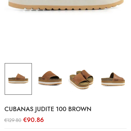
CUBANAS JUDITE 100 BROWN
O
O
€
90.86
€
129.80
preço
preço
original
atual