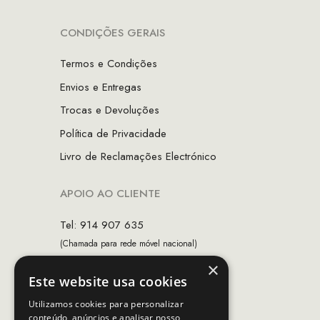
CONDIÇÕES GERAIS
Termos e Condições
Envios e Entregas
Trocas e Devoluções
Política de Privacidade
Livro de Reclamações Electrónico
APOIO AO CLIENTE
Tel: 914 907 635
(Chamada para rede móvel nacional)
×
Email:
apoiocliente@mcs.com.pt
Este website usa cookies
Horário de contacto:
Utilizamos cookies para personalizar
Dias úteis das 10h as 19h
conteúdo, anúncios e analisar nosso