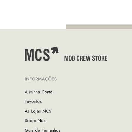
preço
preço
original
atual
era:
é:
€84.90.
€42.45.
INFORMAÇÕES
A Minha Conta
Favoritos
As Lojas MCS
Sobre Nós
Guia de Tamanhos