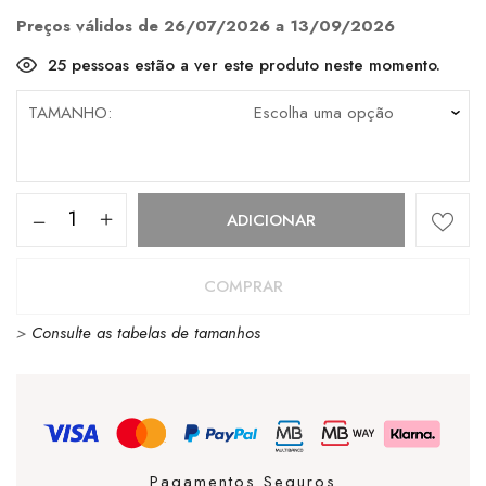
era:
é:
€129.80.
€90.86.
Preços válidos de 26/07/2026 a 13/09/2026
25
pessoas estão a ver este produto neste momento.
TAMANHO
Quantidade
ADICIONAR
de
Cubanas
COMPRAR
Judite
>
Consulte as tabelas de tamanhos
100
Brown
Pagamentos Seguros