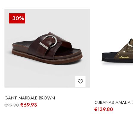
-30%
GANT MARDALE BROWN
CUBANAS AMALIA 
O
O
€
69.93
€
99.90
€
139.80
preço
preço
original
atual
era:
é:
€99.90.
€69.93.