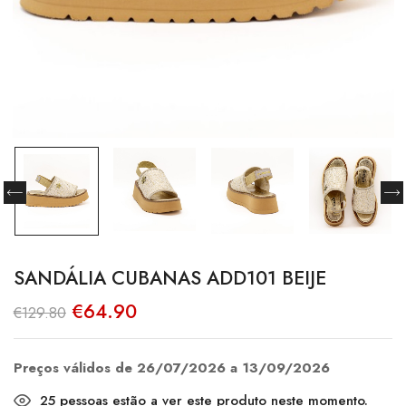
SANDÁLIA CUBANAS ADD101 BEIJE
O
O
€
64.90
€
129.80
preço
preço
original
atual
era:
é:
€129.80.
€64.90.
Preços válidos de 26/07/2026 a 13/09/2026
25
pessoas estão a ver este produto neste momento.