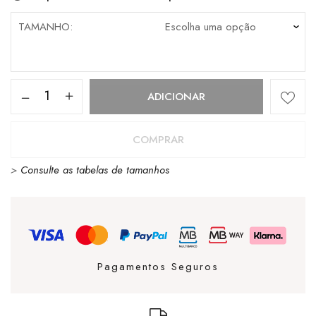
TAMANHO
Quantidade
ADICIONAR
de
Sandália
COMPRAR
Cubanas
>
Consulte as tabelas de tamanhos
ADD101
Beije
Pagamentos Seguros