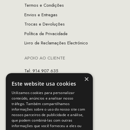
Termos e Condições
Envios e Entregas
Trocas e Devoluções
Política de Privacidade
Livro de Reclamações Electrónico
APOIO AO CLIENTE
Tel: 914 907 635
×
(Chamada para rede móvel nacional)
Este website usa cookies
Email:
apoiocliente@mcs.com.pt
Utilizamos cookies para personalizar
conteúdo, anúncios e analisar nosso
Horário de contacto:
tráfego. Também compartilhamos
Dias úteis das 10h as 19h
informações sobre o uso do nosso site com
nossos parceiros de publicidade e análise,
que podem combiná-las com outras
SEGUE-NOS
informações que você forneceu a eles ou