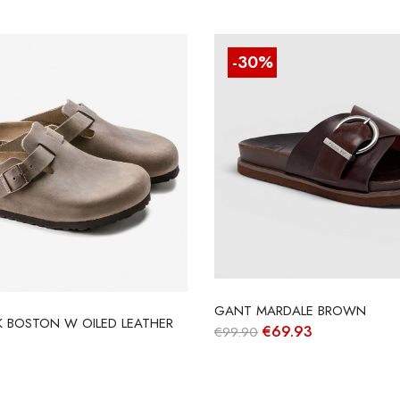
-30%
GANT MARDALE BROWN
K BOSTON W OILED LEATHER
O
O
€
69.93
€
99.90
preço
preço
original
atual
era:
é:
€99.90.
€69.93.