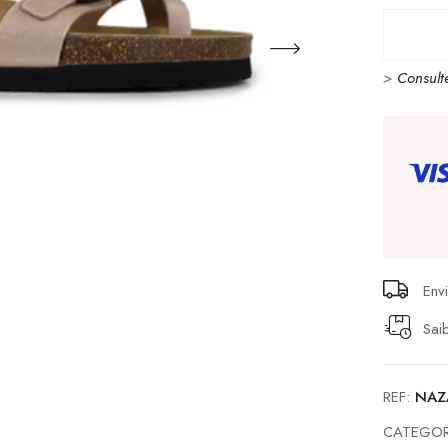
CUBAN
NAZAR
>
Consult
BEIGE
Env
Sai
REF:
NAZ
CATEGOR