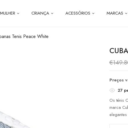
MULHER
CRIANÇA
ACESSÓRIOS
MARCAS
banas Tenis Peace White
CUBA
€
149.8
Preços 
27
pe
Os ténis
marca Cub
elegantes