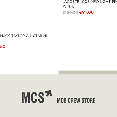
LACOSTE L003 NEO LIGHT PIN
WHITE
O
O
€
91.00
€
130.00
preço
preço
original
atual
era:
é:
€130.00.
€91.00.
HUCK TAYLOR ALL STAR HI
O
.50
ço
preço
nal
atual
é:
00.
€52.50.