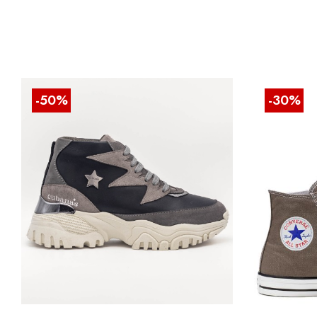
-50%
-30%