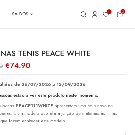
0
31
SALDOS
NAS TENIS PEACE WHITE
O
O
€
74.90
0
preço
preço
original
atual
era:
é:
€149.80.
€74.90.
válidos de 26/07/2026 a 13/09/2026
ssoas estão a ver este produto neste momento.
 Cubanas
PEACE111WHITE
apresentam uma sola nova na
anas. É um modelo que alia a junção de materiais às linhas
 que fazem enaltecer este modelo.