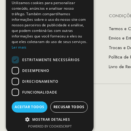
Utilizamos cookies para personalizar
conteúdo, anúncios e analisar nosso
tráfego. Também compartilhamos
INFORMAÇÕES
CONDIÇÕE
informações sobre o uso do nosso site com
nossos parceiros de publicidade e análise,
A Minha Conta
Termos e C
que podem combiná-las com outras
informações que você forneceu a eles ou
Favoritos
Envios e En
que eles coletaram do uso de seus serviços.
As Lojas MCS
Trocas e D
Ler mais
Sobre Nós
Política de
ESTRITAMENTE NECESSÁRIOS
Guia de Tamanhos
Livro de Re
DESEMPENHO
DIRECIONAMENTO
FUNCIONALIDADE
ACEITAR TODOS
RECUSAR TODOS
MOSTRAR DETALHES
POWERED BY COOKIESCRIPT