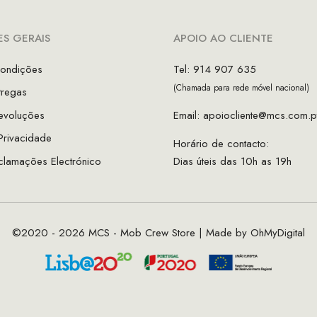
S GERAIS
APOIO AO CLIENTE
ondições
Tel: 914 907 635
(Chamada para rede móvel nacional)
tregas
evoluções
Email:
apoiocliente@mcs.com.p
 Privacidade
Horário de contacto:
clamações Electrónico
Dias úteis das 10h as 19h
©2020 - 2026 MCS - Mob Crew Store | Made by
OhMyDigital