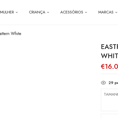
MULHER
CRIANÇA
ACESSÓRIOS
MARCAS
attern White
EAST
WHIT
€
16.
29
pe
TAMAN
Quanti