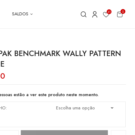
0
31
SALDOS
PAK BENCHMARK WALLY PATTERN
E
00
ssoas estão a ver este produto neste momento.
HO
dade