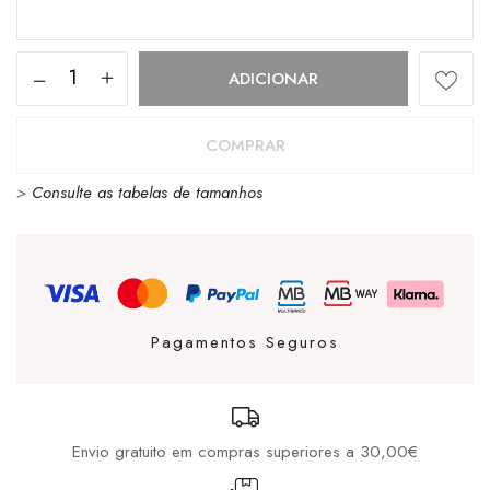
Quantidade
ADICIONAR
de
Eastpak
COMPRAR
Benchmark
>
Consulte as tabelas de tamanhos
Doodle
Blue
Pagamentos Seguros
Envio gratuito em compras superiores a 30,00€