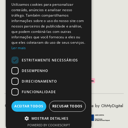
Email:
apoiocliente@mcs.com.pt
Utilizamos cookies para personalizar
conteúdo, anúncios e analisar nosso
Horário de contacto:
tráfego. Também compartilhamos
Dias úteis das 10h as 19h
informações sobre o uso do nosso site com
nossos parceiros de publicidade e análise,
que podem combiná-las com outras
SEGUE-NOS
informações que você forneceu a eles ou
que eles coletaram do uso de seus serviços.
Ler mais
ESTRITAMENTE NECESSÁRIOS
PAGAMENTOS SEGUROS
DESEMPENHO
DIRECIONAMENTO
FUNCIONALIDADE
©2020 - 2026 MCS - Mob Crew Store | Made by
OhMyDigital
ACEITAR TODOS
RECUSAR TODOS
MOSTRAR DETALHES
POWERED BY COOKIESCRIPT