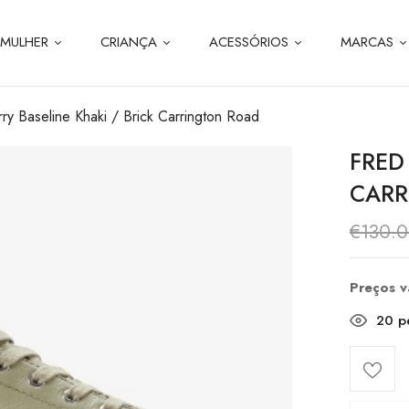
MULHER
CRIANÇA
ACESSÓRIOS
MARCAS
ry Baseline Khaki / Brick Carrington Road
FRED
CARR
€
130.
Preços 
20
pe