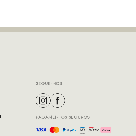
era:
é:
€109.90.
€76.93.
SEGUE-NOS
t
PAGAMENTOS SEGUROS