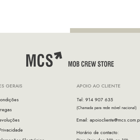
.00.
€56.00.
S GERAIS
APOIO AO CLIENTE
ondições
Tel: 914 907 635
(Chamada para rede móvel nacional)
tregas
evoluções
Email:
apoiocliente@mcs.com.p
 Privacidade
Horário de contacto: