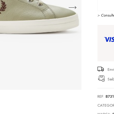
>
Consult
Env
Sai
REF:
B731
CATEGOR