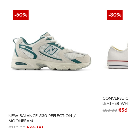
-50%
-30%
CONVERSE C
LEATHER WH
O
€
56
€
80.00
pre
NEW BALANCE 530 REFLECTION /
orig
MOONBEAM
era:
O
O
€
65.00
€
130.00