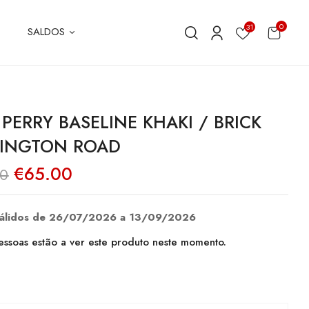
0
31
SALDOS
 PERRY BASELINE KHAKI / BRICK
INGTON ROAD
O
O
€
65.00
00
preço
preço
original
atual
era:
é:
€130.00.
€65.00.
válidos de 26/07/2026 a 13/09/2026
ssoas estão a ver este produto neste momento.