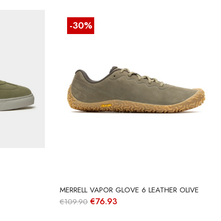
-30%
MERRELL VAPOR GLOVE 6 LEATHER OLIVE
O
O
€
76.93
€
109.90
preço
preço
original
atual