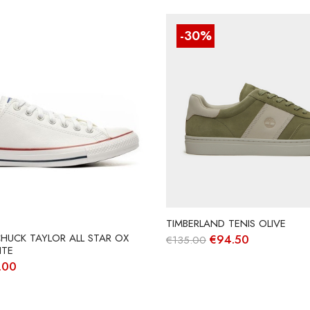
-30%
TIMBERLAND TENIS OLIVE
O
O
HUCK TAYLOR ALL STAR OX
€
94.50
€
135.00
preço
preço
ITE
original
atual
O
.00
era:
é:
ço
preço
€135.00.
€94.50.
inal
atual
é: