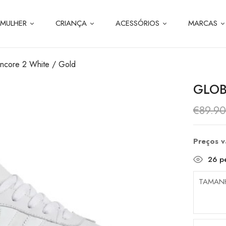
MULHER
CRIANÇA
ACESSÓRIOS
MARCAS
ncore 2 White / Gold
GLOB
€
89.9
Preços 
26
pe
TAMAN