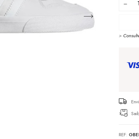
Quanti
de
Globe
Encore
>
Consult
2
White
/
Gold
Env
Sai
REF:
GBE