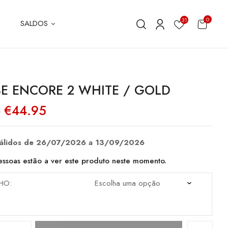
0
31
SALDOS
E ENCORE 2 WHITE / GOLD
O
O
€
44.95
0
preço
preço
original
atual
era:
é:
€89.90.
€44.95.
válidos de 26/07/2026 a 13/09/2026
ssoas estão a ver este produto neste momento.
HO