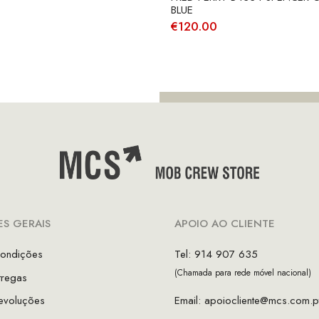
:
é:
BLUE
5.00.
€94.50.
€
120.00
S GERAIS
APOIO AO CLIENTE
ondições
Tel: 914 907 635
(Chamada para rede móvel nacional)
tregas
evoluções
Email:
apoiocliente@mcs.com.p