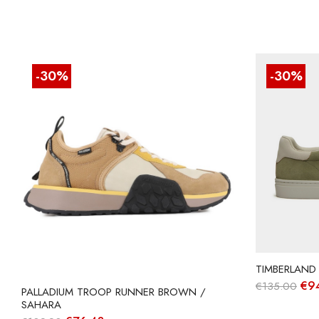
-30%
-30%
TIMBERLAND 
O
€
9
€
135.00
PALLADIUM TROOP RUNNER BROWN /
pre
SAHARA
ori