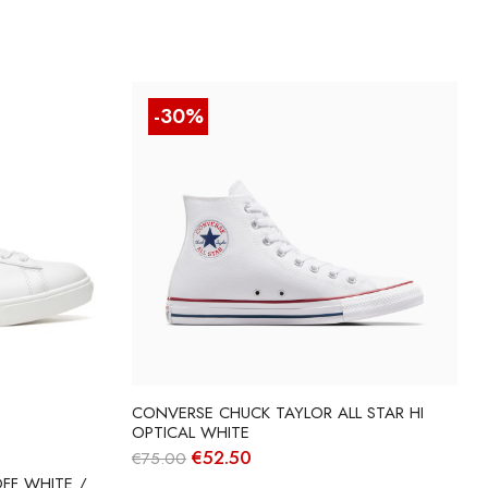
-30%
CONVERSE CHUCK TAYLOR ALL STAR HI
OPTICAL WHITE
O
O
€
52.50
€
75.00
preço
preço
FF WHITE /