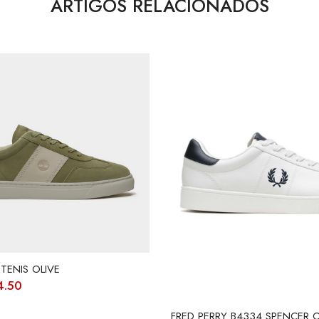
ARTIGOS RELACIONADOS
TENIS OLIVE
O
4.50
ço
preço
ginal
atual
FRED PERRY B4334 SPENCER O