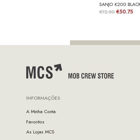
preço
preço
SANJO K200 BLAC
original
atual
O
O
€
50.75
era:
é:
€
72.50
preço
pr
€115.00.
€57.50.
original
atu
era:
é:
€72.50.
€5
INFORMAÇÕES
A Minha Conta
Favoritos
As Lojas MCS