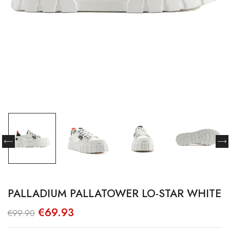
PALLADIUM PALLATOWER LO-STAR WHITE
O
O
€
69.93
€
99.90
preço
preço
original
atual