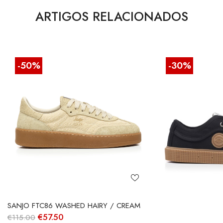
ARTIGOS RELACIONADOS
-50%
-30%
SANJO FTC86 WASHED HAIRY / CREAM
O
O
€
57.50
€
115.00