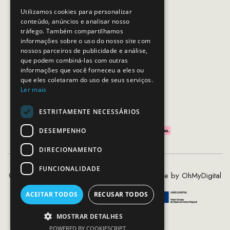
Horário de contacto:
Utilizamos cookies para personalizar
Dias úteis das 10h as 19h
conteúdo, anúncios e analisar nosso
tráfego. Também compartilhamos
informações sobre o uso do nosso site com
nossos parceiros de publicidade e análise,
SEGUE-NOS
que podem combiná-las com outras
informações que você forneceu a eles ou
que eles coletaram do uso de seus serviços.
Ler mais
PAGAMENTOS SEGUROS
ESTRITAMENTE NECESSÁRIOS
DESEMPENHO
DIRECIONAMENTO
FUNCIONALIDADE
©2020 - 2026 MCS - Mob Crew Store | Made by
OhMyDigital
ACEITAR TODOS
RECUSAR TODOS
MOSTRAR DETALHES
POWERED BY COOKIESCRIPT