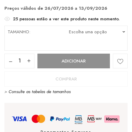
era:
é:
€99.90.
€69.93.
Preços válidos de 26/07/2026 a 13/09/2026
25
pessoas estão a ver este produto neste momento.
TAMANHO
Quantidade
ADICIONAR
de
Palladium
COMPRAR
Pallatower
>
Consulte as tabelas de tamanhos
Lo-
Star
White