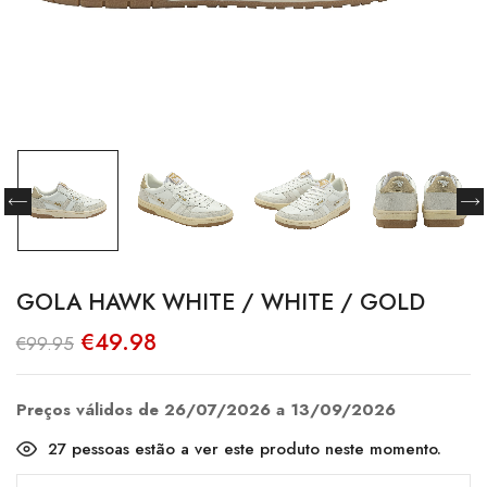
GOLA HAWK WHITE / WHITE / GOLD
O
O
€
49.98
€
99.95
preço
preço
original
atual
era:
é:
€99.95.
€49.98.
Preços válidos de 26/07/2026 a 13/09/2026
27
pessoas estão a ver este produto neste momento.