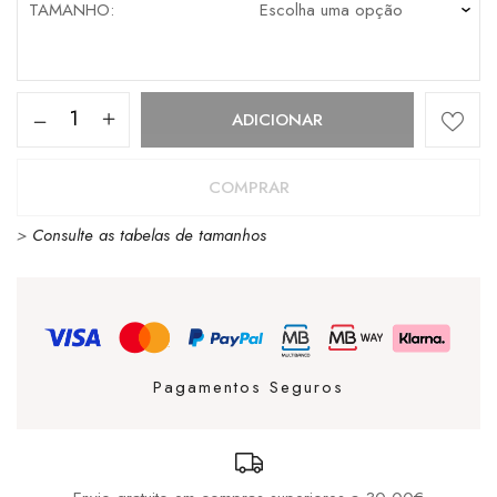
TAMANHO
Quantidade
ADICIONAR
de
Gola
COMPRAR
Hawk
>
Consulte as tabelas de tamanhos
White
/
White
/
Gold
Pagamentos Seguros