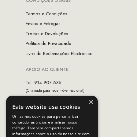
CONDIÇÕES GERAIS
Termos e Condições
Envios e Entregas
Trocas e Devoluções
Política de Privacidade
Livro de Reclamações Electrónico
APOIO AO CLIENTE
Tel: 914 907 635
(Chamada para rede móvel nacional)
×
Email:
apoiocliente@mcs.com.pt
Este website usa cookies
Horário de contacto:
Utilizamos cookies para personalizar
Dias úteis das 10h as 19h
conteúdo, anúncios e analisar nosso
tráfego. Também compartilhamos
informações sobre o uso do nosso site com