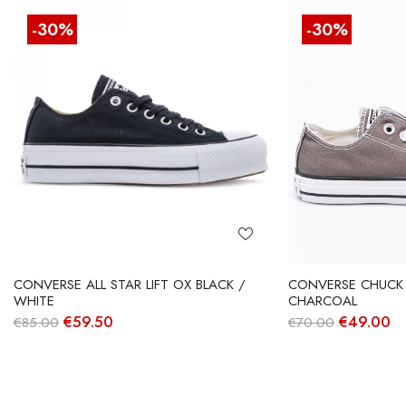
-30%
-30%
CONVERSE ALL STAR LIFT OX BLACK /
CONVERSE CHUCK 
WHITE
CHARCOAL
O
O
O
O
€
59.50
€
49.00
€
85.00
€
70.00
preço
preço
preço
pr
original
atual
original
at
era:
é:
era:
é:
€85.00.
€59.50.
€70.00.
€4