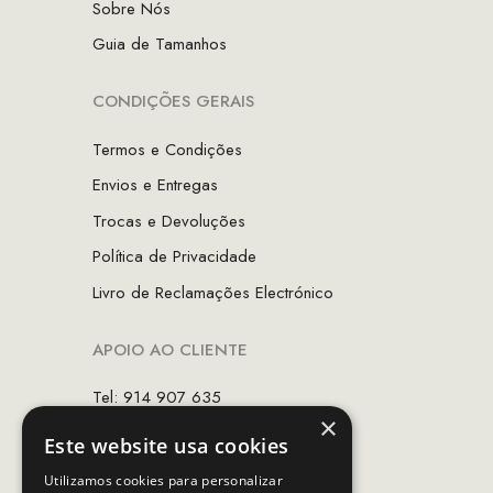
Sobre Nós
Guia de Tamanhos
CONDIÇÕES GERAIS
Termos e Condições
Envios e Entregas
Trocas e Devoluções
Política de Privacidade
Livro de Reclamações Electrónico
APOIO AO CLIENTE
Tel: 914 907 635
×
(Chamada para rede móvel nacional)
Este website usa cookies
Email:
apoiocliente@mcs.com.pt
Utilizamos cookies para personalizar