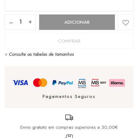
Quantidade
ADICIONAR
de
Gorro
COMPRAR
Guess
>
Consulte as tabelas de tamanhos
Beanie
Hat
Black
Pagamentos Seguros
Envio gratuito em compras superiores a 30,00€