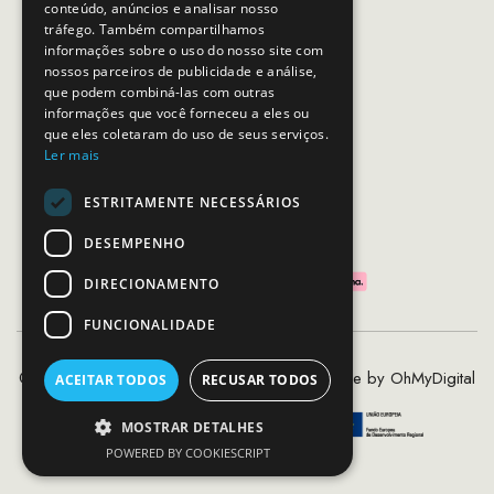
conteúdo, anúncios e analisar nosso
Horário de contacto:
tráfego. Também compartilhamos
Dias úteis das 10h as 19h
informações sobre o uso do nosso site com
nossos parceiros de publicidade e análise,
que podem combiná-las com outras
SEGUE-NOS
informações que você forneceu a eles ou
que eles coletaram do uso de seus serviços.
Ler mais
ESTRITAMENTE NECESSÁRIOS
PAGAMENTOS SEGUROS
DESEMPENHO
DIRECIONAMENTO
FUNCIONALIDADE
©2020 - 2026 MCS - Mob Crew Store | Made by
OhMyDigital
ACEITAR TODOS
RECUSAR TODOS
MOSTRAR DETALHES
POWERED BY COOKIESCRIPT