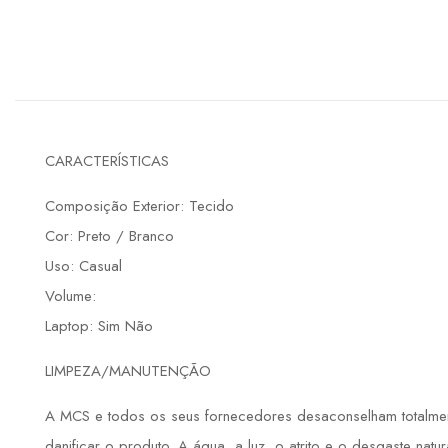
CARACTERÍSTICAS
Composição Exterior: Tecido
Cor: Preto / Branco
Uso: Casual
Volume:
Laptop: Sim Não
LIMPEZA/MANUTENÇÃO
A MCS e todos os seus fornecedores desaconselham totalment
danificar o produto. A água, a luz, o atrito e o desgaste natu