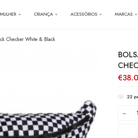
MULHER
CRIANÇA
ACESSÓRIOS
MARCAS
ack Checker White & Black
BOLS
CHEC
€
38.
22
pe
Quanti
de
Bolsa
Vans