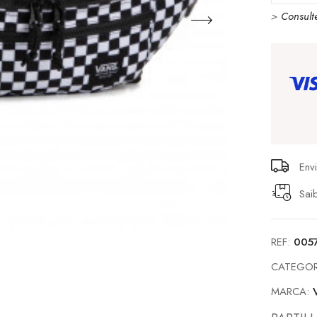
>
Consult
Ranger
Waist
Pack
Checke
White
&
Black
Env
Sai
REF:
005
CATEGOR
MARCA: