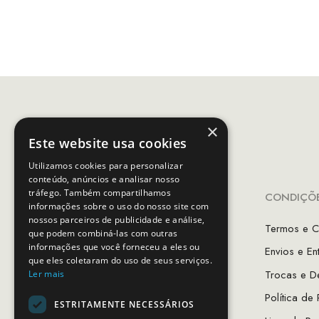
origi
original
atual
era:
era:
é:
€49.
€31.00.
€15.50.
×
Este website usa cookies
Utilizamos cookies para personalizar
conteúdo, anúncios e analisar nosso
tráfego. Também compartilhamos
INFORMAÇÕES
CONDIÇÕE
informações sobre o uso do nosso site com
nossos parceiros de publicidade e análise,
A Minha Conta
Termos e C
que podem combiná-las com outras
informações que você forneceu a eles ou
Favoritos
Envios e En
que eles coletaram do uso de seus serviços.
As Lojas MCS
Trocas e D
Ler mais
Sobre Nós
Política de
ESTRITAMENTE NECESSÁRIOS