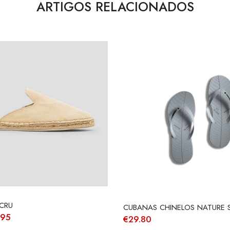
ARTIGOS RELACIONADOS
ECRU
CUBANAS CHINELOS NATURE S
O
.95
€
29.80
o
preço