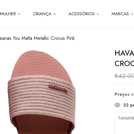
MULHER
CRIANÇA
ACESSÓRIOS
MARCAS
ianas You Malta Metallic Crocus Pink
HAVA
CROC
€
42.0
Preços 
22
pe
TAMAN