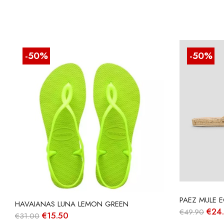
-50%
-50%
PAEZ MULE 
HAVAIANAS LUNA LEMON GREEN
O
€
24
€
49.90
O
O
€
15.50
€
31.00
preç
preço
preço