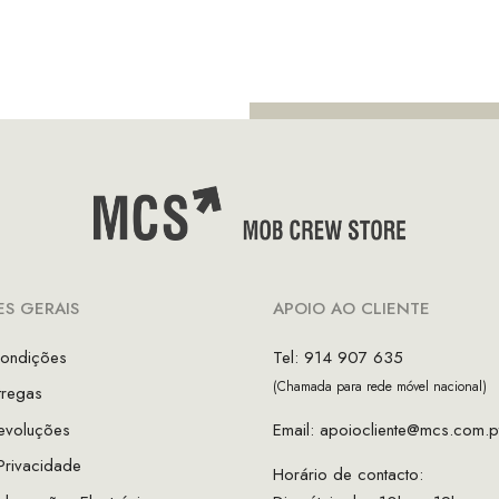
nal
atual
é:
90.
€24.95.
S GERAIS
APOIO AO CLIENTE
ondições
Tel: 914 907 635
(Chamada para rede móvel nacional)
tregas
evoluções
Email:
apoiocliente@mcs.com.p
 Privacidade
Horário de contacto: