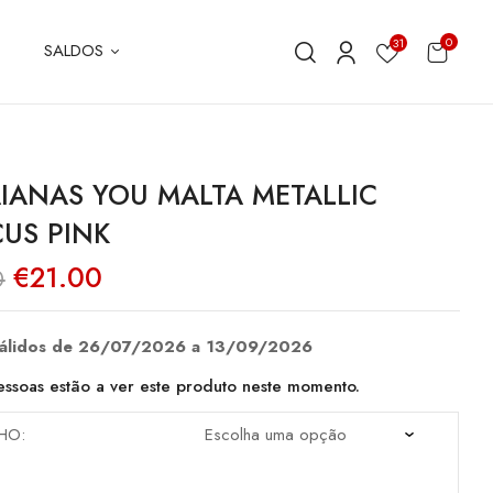
0
31
SALDOS
IANAS YOU MALTA METALLIC
US PINK
O
O
€
21.00
0
preço
preço
original
atual
era:
é:
€42.00.
€21.00.
válidos de 26/07/2026 a 13/09/2026
ssoas estão a ver este produto neste momento.
HO