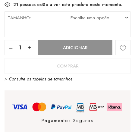
21
pessoas estão a ver este produto neste momento.
TAMANHO
Quantidade
ADICIONAR
de
PAEZ
COMPRAR
MULE
>
Consulte as tabelas de tamanhos
ECRU
Pagamentos Seguros