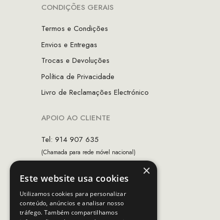
CONDIÇÕES GERAIS
Termos e Condições
Envios e Entregas
Trocas e Devoluções
Política de Privacidade
Livro de Reclamações Electrónico
APOIO AO CLIENTE
Tel: 914 907 635
(Chamada para rede móvel nacional)
×
Email:
apoiocliente@mcs.com.pt
Este website usa cookies
Horário de contacto:
Utilizamos cookies para personalizar
Dias úteis das 10h as 19h
conteúdo, anúncios e analisar nosso
tráfego. Também compartilhamos