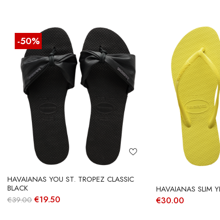
-50%
HAVAIANAS YOU ST. TROPEZ CLASSIC
BLACK
HAVAIANAS SLIM Y
O
O
€
19.50
€
30.00
€
39.00
preço
preço
original
atual