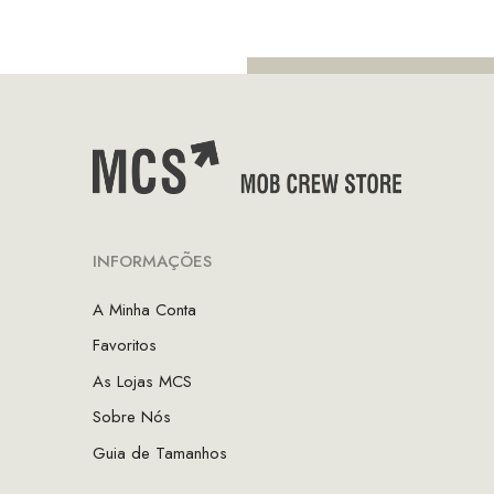
era:
é:
€39.00.
€19.50.
INFORMAÇÕES
A Minha Conta
Favoritos
As Lojas MCS
Sobre Nós
Guia de Tamanhos