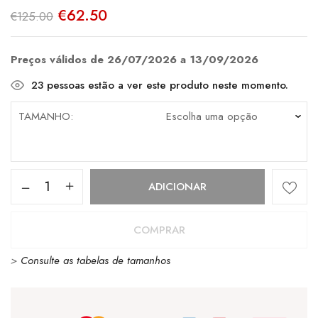
O
O
€
62.50
€
125.00
preço
preço
original
atual
era:
é:
€125.00.
€62.50.
Preços válidos de 26/07/2026 a 13/09/2026
23
pessoas estão a ver este produto neste momento.
TAMANHO
Quantidade
ADICIONAR
de
Lacoste
COMPRAR
Lineshot
>
Consulte as tabelas de tamanhos
223
White
/