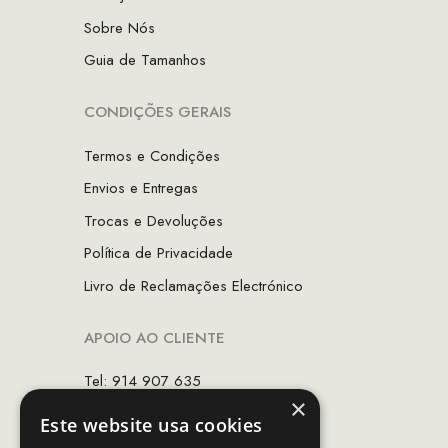
Sobre Nós
Guia de Tamanhos
CONDIÇÕES GERAIS
Termos e Condições
Envios e Entregas
Trocas e Devoluções
Política de Privacidade
Livro de Reclamações Electrónico
APOIO AO CLIENTE
Tel: 914 907 635
×
(Chamada para rede móvel nacional)
Este website usa cookies
Email:
apoiocliente@mcs.com.pt