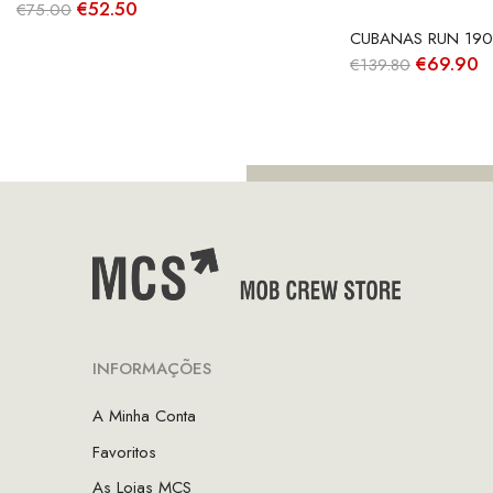
O
O
€
52.50
€
75.00
preço
preço
CUBANAS RUN 1900
original
atual
O
O
€
69.90
era:
é:
€
139.80
preço
p
€75.00.
€52.50.
original
a
era:
é:
€139.80.
€
INFORMAÇÕES
A Minha Conta
Favoritos
As Lojas MCS