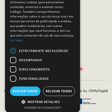
Utilizamos cookies para personalizar
conteúdo, anúncios e analisar nosso
Horário de contacto:
tráfego. Também compartilhamos
Dias úteis das 10h as 19h
informações sobre o uso do nosso site com
nossos parceiros de publicidade e análise,
que podem combiná-las com outras
SEGUE-NOS
informações que você forneceu a eles ou
que eles coletaram do uso de seus serviços.
Ler mais
ESTRITAMENTE NECESSÁRIOS
PAGAMENTOS SEGUROS
DESEMPENHO
DIRECIONAMENTO
FUNCIONALIDADE
©2020 - 2026 MCS - Mob Crew Store | Made by
OhMyDigital
ACEITAR TODOS
RECUSAR TODOS
MOSTRAR DETALHES
POWERED BY COOKIESCRIPT