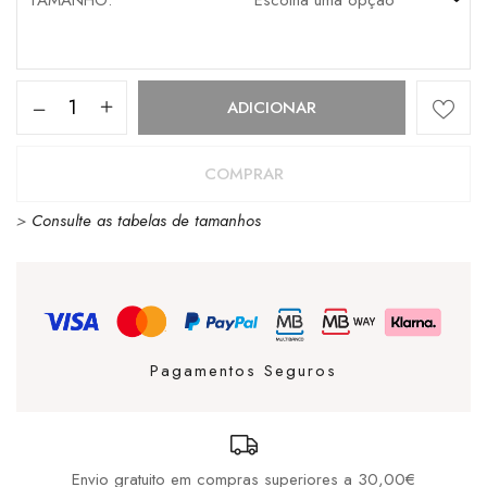
TAMANHO
Quantidade
ADICIONAR
de
Mala
COMPRAR
Lacoste
>
Consulte as tabelas de tamanhos
NF5154AU-
000
Noir
Pagamentos Seguros
Envio gratuito em compras superiores a 30,00€