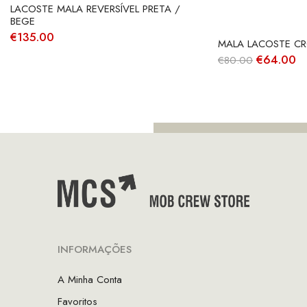
LACOSTE MALA REVERSÍVEL PRETA /
BEGE
€
135.00
MALA LACOSTE CR
O
O
€
64.00
€
80.00
preço
p
original
at
era:
é:
€80.00.
€
INFORMAÇÕES
A Minha Conta
Favoritos