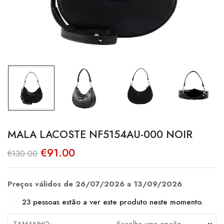
MALA LACOSTE NF5154AU-000 NOIR
O
O
€
91.00
€
130.00
preço
preço
original
atual
era:
é:
€130.00.
€91.00.
Preços válidos de 26/07/2026 a 13/09/2026
23
pessoas estão a ver este produto neste momento.