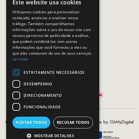
Este website usa cookies
Email:
apoiocliente@mcs.com.pt
Utilizamos cookies para personalizar
conteúdo, anúncios e analisar nosso
Horário de contacto:
tráfego. Também compartilhamos
Dias úteis das 10h as 19h
informações sobre o uso do nosso site com
nossos parceiros de publicidade e análise,
que podem combiná-las com outras
SEGUE-NOS
informações que você forneceu a eles ou
que eles coletaram do uso de seus serviços.
Ler mais
ESTRITAMENTE NECESSÁRIOS
PAGAMENTOS SEGUROS
DESEMPENHO
DIRECIONAMENTO
FUNCIONALIDADE
©2020 - 2026 MCS - Mob Crew Store | Made by
OhMyDigital
ACEITAR TODOS
RECUSAR TODOS
MOSTRAR DETALHES