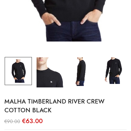
MALHA TIMBERLAND RIVER CREW
COTTON BLACK
O
O
€
63.00
€
90.00
preço
preço
original
atual