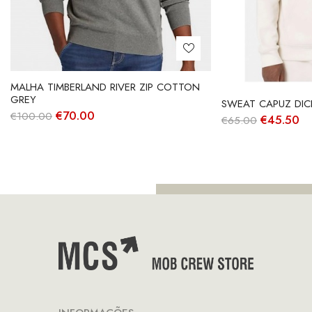
MALHA TIMBERLAND RIVER ZIP COTTON
GREY
SWEAT CAPUZ DIC
O
O
€
70.00
€
100.00
O
O
€
45.50
€
65.00
preço
preço
preço
pr
original
atual
original
at
era:
é:
era:
é:
€100.00.
€70.00.
€65.00.
€4