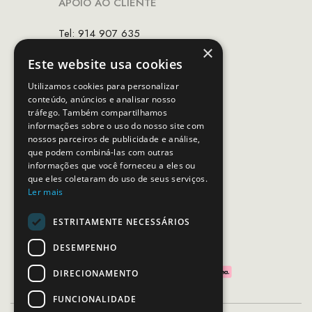
APOIO AO CLIENTE
Tel: 914 907 635
×
(Chamada para rede móvel nacional)
Este website usa cookies
Email:
apoiocliente@mcs.com.pt
Utilizamos cookies para personalizar
conteúdo, anúncios e analisar nosso
Horário de contacto:
tráfego. Também compartilhamos
Dias úteis das 10h as 19h
informações sobre o uso do nosso site com
nossos parceiros de publicidade e análise,
que podem combiná-las com outras
SEGUE-NOS
informações que você forneceu a eles ou
que eles coletaram do uso de seus serviços.
Ler mais
ESTRITAMENTE NECESSÁRIOS
PAGAMENTOS SEGUROS
DESEMPENHO
DIRECIONAMENTO
FUNCIONALIDADE