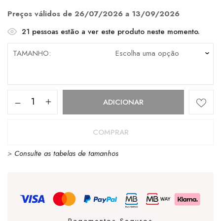
era:
é:
€90.00.
€63.00.
Preços válidos de 26/07/2026 a 13/09/2026
21
pessoas estão a ver este produto neste momento.
TAMANHO
Quantidade
ADICIONAR
de
Malha
COMPRAR
Timberland
>
Consulte as tabelas de tamanhos
River
Crew
Cotton
Black
Pagamentos Seguros