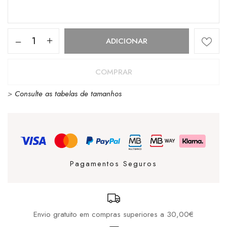
Quantidade
ADICIONAR
de
MERREL
COMPRAR
MOAB
>
Consulte as tabelas de tamanhos
SPEED
2
-
BASALT/BASALT
Pagamentos Seguros
Envio gratuito em compras superiores a 30,00€