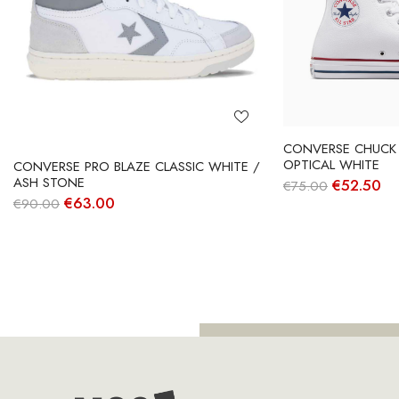
CONVERSE CHUCK T
OPTICAL WHITE
CONVERSE PRO BLAZE CLASSIC WHITE /
ASH STONE
O
O
€
52.50
€
75.00
preço
pr
O
O
€
63.00
€
90.00
original
at
preço
preço
era:
é:
original
atual
€75.00.
€5
era:
é:
€90.00.
€63.00.