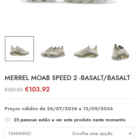
MERREL MOAB SPEED 2 -BASALT/BASALT
O
O
€
103.92
€
129.90
preço
preço
original
atual
era:
é:
€129.90.
€103.92.
Preços válidos de 26/07/2026 a 13/09/2026
25
pessoas estão a ver este produto neste momento.
TAMANHO