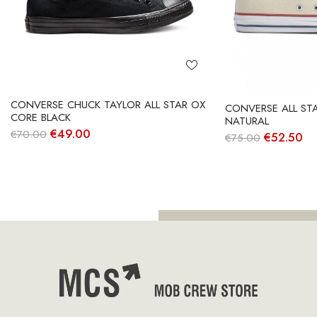
CONVERSE CHUCK TAYLOR ALL STAR OX
CONVERSE ALL STA
CORE BLACK
NATURAL
O
O
€
49.00
€
70.00
O
O
€
52.50
€
75.00
preço
preço
preço
pr
original
atual
original
at
era:
é:
era:
é:
€70.00.
€49.00.
€75.00.
€5