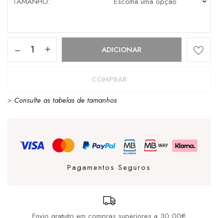
TAMANHO
Quantidade
ADICIONAR
de
MERREL
COMPRAR
MOAB
>
Consulte as tabelas de tamanhos
SPEED
2
-
HAZEL/HAZEL
Pagamentos Seguros
Envio gratuito em compras superiores a 30,00€