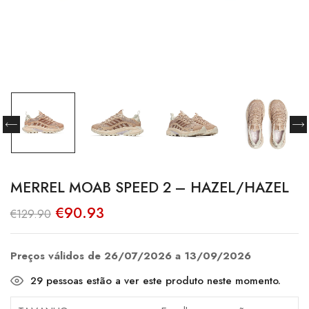
MERREL MOAB SPEED 2 – HAZEL/HAZEL
O
O
€
90.93
€
129.90
preço
preço
original
atual
era:
é:
€129.90.
€90.93.
Preços válidos de 26/07/2026 a 13/09/2026
29
pessoas estão a ver este produto neste momento.