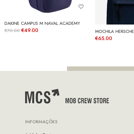
DAKINE CAMPUS M NAVAL ACADEMY
O
O
€
49.00
€
70.00
MOCHILA HERSCHEL
preço
preço
€
65.00
original
atual
era:
é:
€70.00.
€49.00.
INFORMAÇÕES