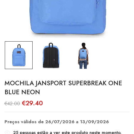
MOCHILA JANSPORT SUPERBREAK ONE
BLUE NEON
O
O
€
29.40
€
42.00
preço
preço
original
atual
era:
é:
€42.00.
€29.40.
Preços válidos de 26/07/2026 a 13/09/2026
25
pessoas estão a ver este produto neste momento.