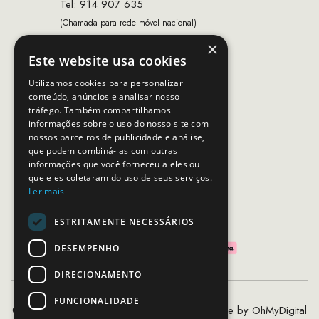
Tel: 914 907 635
(Chamada para rede móvel nacional)
×
Email:
apoiocliente@mcs.com.pt
Este website usa cookies
Horário de contacto:
Utilizamos cookies para personalizar
Dias úteis das 10h as 19h
conteúdo, anúncios e analisar nosso
tráfego. Também compartilhamos
informações sobre o uso do nosso site com
nossos parceiros de publicidade e análise,
SEGUE-NOS
que podem combiná-las com outras
informações que você forneceu a eles ou
que eles coletaram do uso de seus serviços.
Ler mais
PAGAMENTOS SEGUROS
ESTRITAMENTE NECESSÁRIOS
DESEMPENHO
DIRECIONAMENTO
FUNCIONALIDADE
©2020 - 2026 MCS - Mob Crew Store | Made by
OhMyDigital