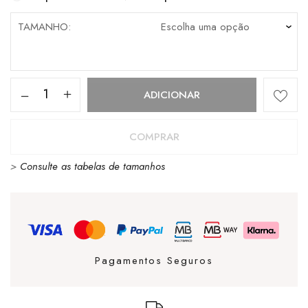
TAMANHO
Quantidade
ADICIONAR
de
Mochila
COMPRAR
Jansport
>
Consulte as tabelas de tamanhos
Superbreak
One
Blue
Neon
Pagamentos Seguros