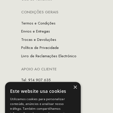
CONDIÇÕES GERAIS
Termos e Condições
Envios e Entregas
Trocas e Devoluções
Política de Privacidade
Livro de Reclamações Electrónico
APOIO AO CLIENTE
Tel: 914 907 635
×
(Chamada para rede móvel nacional)
Este website usa cookies
Email:
apoiocliente@mcs.com.pt
Utilizamos cookies para personalizar
conteúdo, anúncios e analisar nosso
Horário de contacto:
tráfego. Também compartilhamos
Dias úteis das 10h as 19h