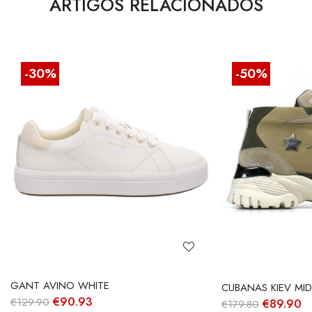
ARTIGOS RELACIONADOS
-30%
-50%
GANT AVINO WHITE
CUBANAS KIEV MID 
O
O
€
90.93
€
129.90
O
O
€
89.90
€
179.80