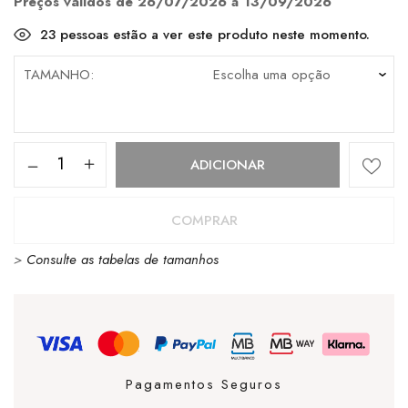
Preços válidos de 26/07/2026 a 13/09/2026
23
pessoas estão a ver este produto neste momento.
TAMANHO
Quantidade
ADICIONAR
de
PAEZ
COMPRAR
MULE
>
Consulte as tabelas de tamanhos
KHAKI
Pagamentos Seguros