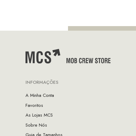
preço
preço
preço
p
original
atual
original
at
era:
é:
era:
é:
€129.90.
€90.93.
€179.80.
€
INFORMAÇÕES
A Minha Conta
Favoritos
As Lojas MCS
Sobre Nós
Guia de Tamanhos