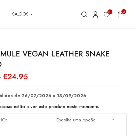
0
31
SALDOS
 MULE VEGAN LEATHER SNAKE
D
O
O
€
24.95
0
preço
preço
original
atual
era:
é:
€49.90.
€24.95.
válidos de 26/07/2026 a 13/09/2026
ssoas estão a ver este produto neste momento.
HO