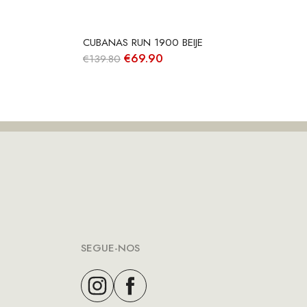
CUBANAS RUN 1900 BEIJE
O
O
€
69.90
€
139.80
preço
preço
original
atual
era:
é:
€139.80.
€69.90.
SEGUE-NOS