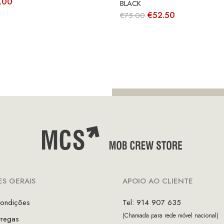
O
.00
BLACK
ço
preço
O
O
€
52.50
€
75.00
inal
atual
preço
preço
é:
original
atual
.00.
€40.00.
era:
é:
€75.00.
€52.50.
S GERAIS
APOIO AO CLIENTE
ondições
Tel: 914 907 635
(Chamada para rede móvel nacional)
tregas