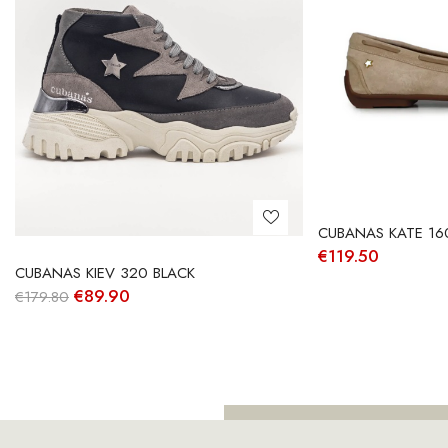
CUBANAS KATE 16
€
119.50
CUBANAS KIEV 320 BLACK
O
O
€
89.90
€
179.80
preço
preço
original
atual
era:
é:
€179.80.
€89.90.