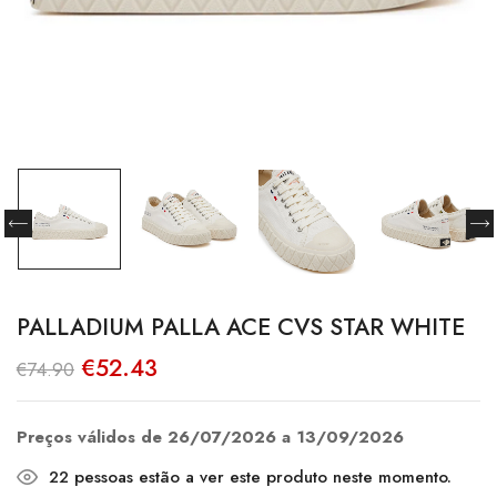
PALLADIUM PALLA ACE CVS STAR WHITE
O
O
€
52.43
€
74.90
preço
preço
original
atual
era:
é:
€74.90.
€52.43.
Preços válidos de 26/07/2026 a 13/09/2026
22
pessoas estão a ver este produto neste momento.