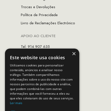
Trocas e Devoluções
Política de Privacidade
Livro de Reclamações Electrónico
APOIO AO CLIENTE
Tel: 914 907 635
×
(Chamada para rede móvel nacional)
Este website usa cookies
Email:
apoiocliente@mcs.com.pt
Utilizamos cookies para personalizar
conteúdo, anúncios e analisar nosso
Horário de contacto:
tráfego. Também compartilhamos
Dias úteis das 10h as 19h
informações sobre o uso do nosso site com
nossos parceiros de publicidade e análise,
que podem combiná-las com outras
SEGUE-NOS
informações que você forneceu a eles ou
que eles coletaram do uso de seus serviços.
Ler mais