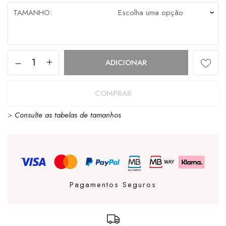
TAMANHO
Quantidade
ADICIONAR
de
Pitas
COMPRAR
Wallabi
>
Consulte as tabelas de tamanhos
Washed
Periscope
Pagamentos Seguros