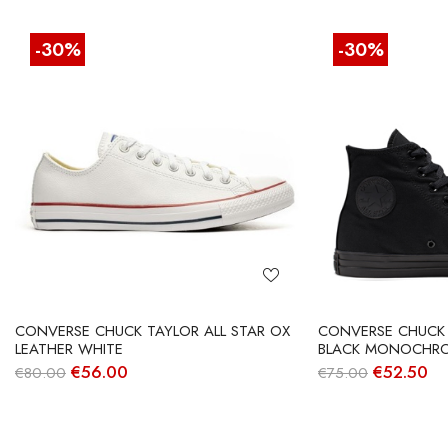
-30%
-30%
CONVERSE CHUCK TAYLOR ALL STAR OX
CONVERSE CHUCK T
LEATHER WHITE
BLACK MONOCHR
O
O
O
O
€
56.00
€
52.50
€
80.00
€
75.00
preço
preço
preço
pr
original
atual
original
at
era:
é:
era:
é:
€80.00.
€56.00.
€75.00.
€5