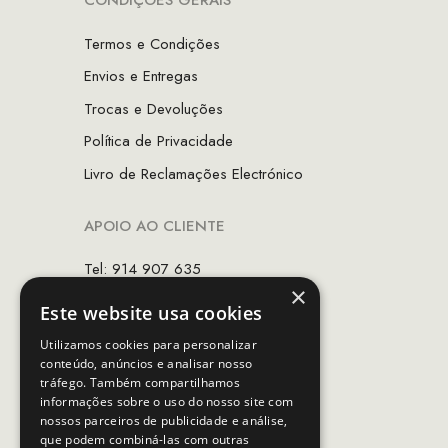
CONDIÇÕES GERAIS
Termos e Condições
Envios e Entregas
Trocas e Devoluções
Política de Privacidade
Livro de Reclamações Electrónico
APOIO AO CLIENTE
Tel: 914 907 635
×
(Chamada para rede móvel nacional)
Este website usa cookies
Email:
apoiocliente@mcs.com.pt
Utilizamos cookies para personalizar
conteúdo, anúncios e analisar nosso
Horário de contacto:
tráfego. Também compartilhamos
Dias úteis das 10h as 19h
informações sobre o uso do nosso site com
nossos parceiros de publicidade e análise,
que podem combiná-las com outras