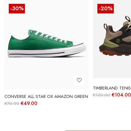
-30%
-20%
TIMBERLAND TENIS
O
€
104.00
€
130.00
CONVERSE ALL STAR OX AMAZON GREEN
preço
O
O
€
49.00
€
70.00
original
preço
preço
era:
original
atual
€130.00
era:
é:
€70.00.
€49.00.