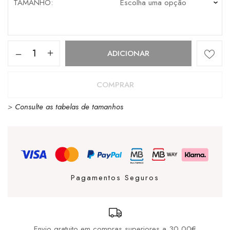
TAMANHO
Quantidade
ADICIONAR
de
Pitas
COMPRAR
Wallabi
>
Consulte as tabelas de tamanhos
Washed
Kaki
Pagamentos Seguros
Envio gratuito em compras superiores a 30,00€