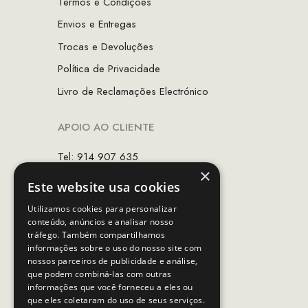
Termos e Condições
Envios e Entregas
Trocas e Devoluções
Política de Privacidade
Livro de Reclamações Electrónico
APOIO AO CLIENTE
Tel: 914 907 635
×
(Chamada para rede móvel nacional)
Este website usa cookies
Email:
apoiocliente@mcs.com.pt
Utilizamos cookies para personalizar
conteúdo, anúncios e analisar nosso
Horário de contacto:
tráfego. Também compartilhamos
Dias úteis das 10h as 19h
informações sobre o uso do nosso site com
nossos parceiros de publicidade e análise,
que podem combiná-las com outras
SEGUE-NOS
informações que você forneceu a eles ou
que eles coletaram do uso de seus serviços.