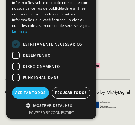
Dias úteis das 10h as 19h
informações sobre o uso do nosso site com
nossos parceiros de publicidade e análise,
que podem combiná-las com outras
SEGUE-NOS
informações que você forneceu a eles ou
que eles coletaram do uso de seus serviços.
Ler mais
ESTRITAMENTE NECESSÁRIOS
PAGAMENTOS SEGUROS
DESEMPENHO
DIRECIONAMENTO
FUNCIONALIDADE
©2020 - 2026 MCS - Mob Crew Store | Made by
OhMyDigital
ACEITAR TODOS
RECUSAR TODOS
MOSTRAR DETALHES
POWERED BY COOKIESCRIPT