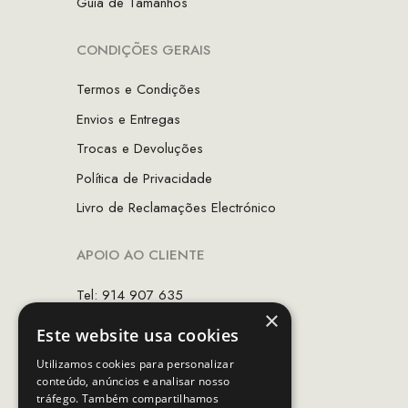
Guia de Tamanhos
CONDIÇÕES GERAIS
Termos e Condições
Envios e Entregas
Trocas e Devoluções
Política de Privacidade
Livro de Reclamações Electrónico
APOIO AO CLIENTE
Tel: 914 907 635
×
(Chamada para rede móvel nacional)
Este website usa cookies
Email:
apoiocliente@mcs.com.pt
Utilizamos cookies para personalizar
conteúdo, anúncios e analisar nosso
Horário de contacto:
tráfego. Também compartilhamos