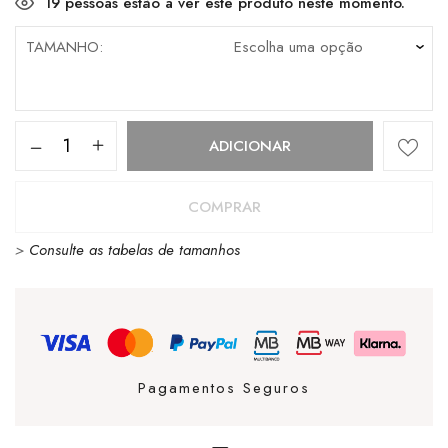
19
pessoas estão a ver este produto neste momento.
TAMANHO
Quantidade
ADICIONAR
de
Sandália
COMPRAR
Igor
>
Consulte as tabelas de tamanhos
Tobby
Oceano
Pagamentos Seguros