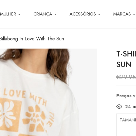
MULHER
CRIANÇA
ACESSÓRIOS
MARCAS
 Billabong In Love With The Sun
T-SH
SUN
€
29.9
Preços 
24
pe
TAMAN