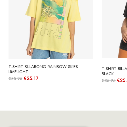
T-SHIRT BILLABONG RAINBOW SKIES
T-SHIRT BIL
LIMELIGHT
BLACK
O
O
€
25.17
€
35.95
O
€
25.
€
35.95
preço
preço
preç
original
atual
origi
era:
é:
era:
€35.95.
€25.17.
€35.