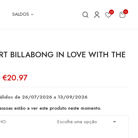
0
31
SALDOS
IRT BILLABONG IN LOVE WITH THE
O
O
€
20.97
5
preço
preço
original
atual
era:
é:
€29.95.
€20.97.
válidos de 26/07/2026 a 13/09/2026
ssoas estão a ver este produto neste momento.
HO