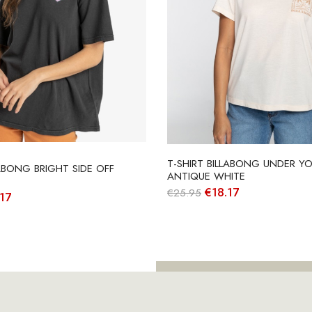
T-SHIRT BILLABONG UNDER YO
LABONG BRIGHT SIDE OFF
ANTIQUE WHITE
O
O
€
18.17
€
25.95
O
17
preço
preço
o
preço
original
atual
nal
atual
era:
é:
é:
€25.95.
€18.17.
95.
€25.17.