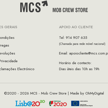
S GERAIS
APOIO AO CLIENTE
ondições
Tel: 914 907 635
(Chamada para rede móvel nacional)
tregas
evoluções
Email:
apoiocliente@mcs.com.p
 Privacidade
Horário de contacto:
clamações Electrónico
Dias úteis das 10h as 19h
©2020 - 2026 MCS - Mob Crew Store | Made by
OhMyDigital