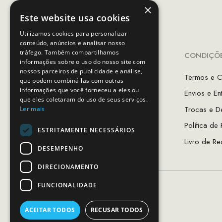
×
Este website usa cookies
Utilizamos cookies para personalizar
conteúdo, anúncios e analisar nosso
tráfego. Também compartilhamos
INFORMAÇÕES
CONDIÇÕE
informações sobre o uso do nosso site com
nossos parceiros de publicidade e análise,
A Minha Conta
Termos e C
que podem combiná-las com outras
informações que você forneceu a eles ou
Favoritos
Envios e En
que eles coletaram do uso de seus serviços.
As Lojas MCS
Trocas e D
Ler mais
Sobre Nós
Política de
ESTRITAMENTE NECESSÁRIOS
Guia de Tamanhos
Livro de Re
DESEMPENHO
DIRECIONAMENTO
FUNCIONALIDADE
ACEITAR TODOS
RECUSAR TODOS