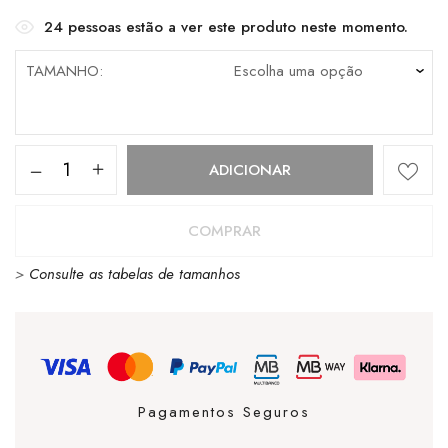
24
pessoas estão a ver este produto neste momento.
TAMANHO
Quantidade
ADICIONAR
de
Sandália
COMPRAR
Palladium
>
Consulte as tabelas de tamanhos
Outdoorsy
Urbanity
Safari
/
Camel
Pagamentos Seguros