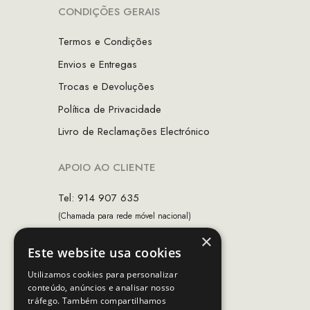
CONDIÇÕES GERAIS
Termos e Condições
Envios e Entregas
Trocas e Devoluções
Política de Privacidade
Livro de Reclamações Electrónico
APOIO AO CLIENTE
Tel: 914 907 635
(Chamada para rede móvel nacional)
×
Email:
apoiocliente@mcs.com.pt
Este website usa cookies
Horário de contacto:
Utilizamos cookies para personalizar
Dias úteis das 10h as 19h
conteúdo, anúncios e analisar nosso
tráfego. Também compartilhamos