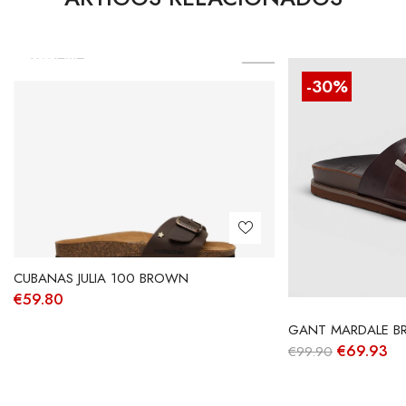
-30%
CUBANAS JULIA 100 BROWN
€
59.80
GANT MARDALE 
O
O
€
69.93
€
99.90
preço
pr
original
at
era:
é: