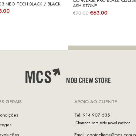
CONVERSE PRO BLAZE CLASSI
03 NEO TECH BLACK / BLACK
ASH STONE
O
8.00
O
O
€
63.00
€
90.00
eço
preço
preço
preço
ginal
atual
original
atual
:
é:
era:
é:
40.00.
€98.00.
€90.00.
€63.00.
S GERAIS
APOIO AO CLIENTE
ondições
Tel: 914 907 635
(Chamada para rede móvel nacional)
tregas
evoluções
Email:
apoiocliente@mcs.com.p