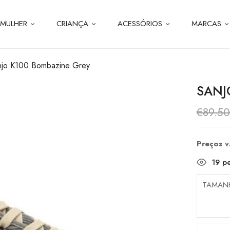
MULHER
CRIANÇA
ACESSÓRIOS
MARCAS
njo K100 Bombazine Grey
SANJ
€
89.5
Preços 
19
pe
TAMAN