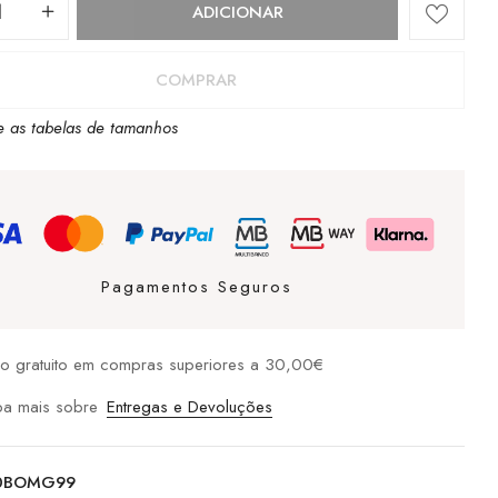
dade
ADICIONAR
COMPRAR
e as tabelas de tamanhos
ine
Pagamentos Seguros
io gratuito em compras superiores a 30,00€
ba mais sobre
Entregas e Devoluções
0BOMG99