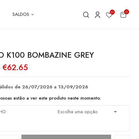
0
31
SALDOS
O K100 BOMBAZINE GREY
O
O
€
62.65
0
preço
preço
original
atual
era:
é:
€89.50.
€62.65.
válidos de 26/07/2026 a 13/09/2026
ssoas estão a ver este produto neste momento.
HO