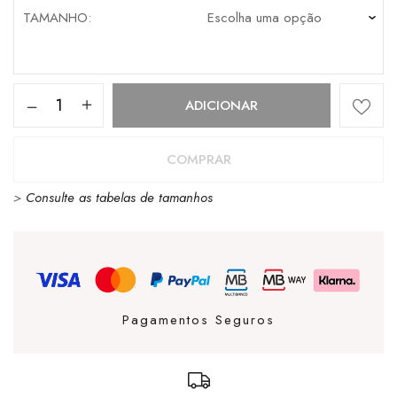
TAMANHO
Quantidade
ADICIONAR
de
Sanjo
COMPRAR
K200
>
Consulte as tabelas de tamanhos
Rug
Earth
Pagamentos Seguros