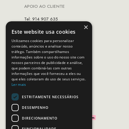
APOIO AO CLIENTE
Tel: 914 907 635
×
(Chamada para rede móvel nacional)
Este website usa cookies
Email:
apoiocliente@mcs.com.pt
Utilizamos cookies para personalizar
conteúdo, anúncios e analisar nosso
Horário de contacto:
tráfego. Também compartilhamos
Dias úteis das 10h as 19h
informações sobre o uso do nosso site com
nossos parceiros de publicidade e análise,
que podem combiná-las com outras
SEGUE-NOS
informações que você forneceu a eles ou
que eles coletaram do uso de seus serviços.
Ler mais
ESTRITAMENTE NECESSÁRIOS
PAGAMENTOS SEGUROS
DESEMPENHO
DIRECIONAMENTO
FUNCIONALIDADE