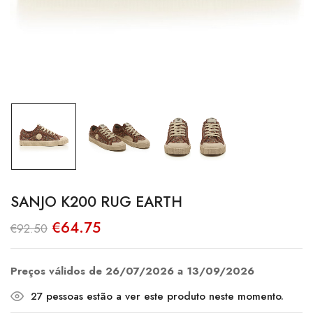
SANJO K200 RUG EARTH
O
O
€
64.75
€
92.50
preço
preço
original
atual
era:
é:
€92.50.
€64.75.
Preços válidos de 26/07/2026 a 13/09/2026
27
pessoas estão a ver este produto neste momento.