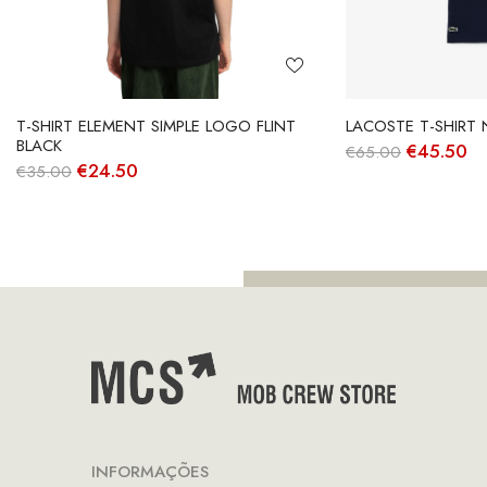
T-SHIRT ELEMENT SIMPLE LOGO FLINT
LACOSTE T-SHIRT 
BLACK
O
O
€
45.50
€
65.00
preço
pr
O
O
€
24.50
€
35.00
original
at
preço
preço
era:
é:
original
atual
€65.00.
€4
era:
é:
€35.00.
€24.50.
INFORMAÇÕES