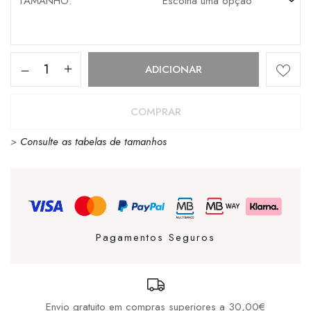
TAMANHO
Quantidade
ADICIONAR
de
T-
COMPRAR
Shirt
>
Consulte as tabelas de tamanhos
Vans
Sting
Wagon
Black
Pagamentos Seguros
Envio gratuito em compras superiores a 30,00€