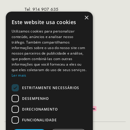
Tel: 914 907 635
×
(Chamada para rede móvel nacional)
Este website usa cookies
Email:
apoiocliente@mcs.com.pt
Utilizamos cookies para personalizar
conteúdo, anúncios e analisar nosso
Horário de contacto:
tráfego. Também compartilhamos
Dias úteis das 10h as 19h
informações sobre o uso do nosso site com
nossos parceiros de publicidade e análise,
que podem combiná-las com outras
SEGUE-NOS
informações que você forneceu a eles ou
que eles coletaram do uso de seus serviços.
Ler mais
ESTRITAMENTE NECESSÁRIOS
PAGAMENTOS SEGUROS
DESEMPENHO
DIRECIONAMENTO
FUNCIONALIDADE