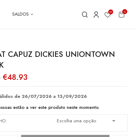
0
31
SALDOS
T CAPUZ DICKIES UNIONTOWN
K
O
O
€
48.93
0
preço
preço
original
atual
era:
é:
€69.90.
€48.93.
válidos de 26/07/2026 a 13/09/2026
ssoas estão a ver este produto neste momento.
HO