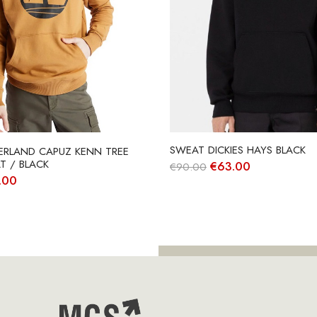
SWEAT DICKIES HAYS BLACK
ERLAND CAPUZ KENN TREE
 / BLACK
O
O
€
63.00
€
90.00
preço
preço
O
.00
original
atual
ço
preço
era:
é:
inal
atual
€90.00.
€63.00.
é:
.00.
€56.00.