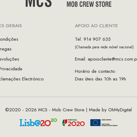
S GERAIS
APOIO AO CLIENTE
ondições
Tel: 914 907 635
(Chamada para rede móvel nacional)
tregas
evoluções
Email:
apoiocliente@mcs.com.p
 Privacidade
Horário de contacto:
clamações Electrónico
Dias úteis das 10h as 19h
©2020 - 2026 MCS - Mob Crew Store | Made by
OhMyDigital