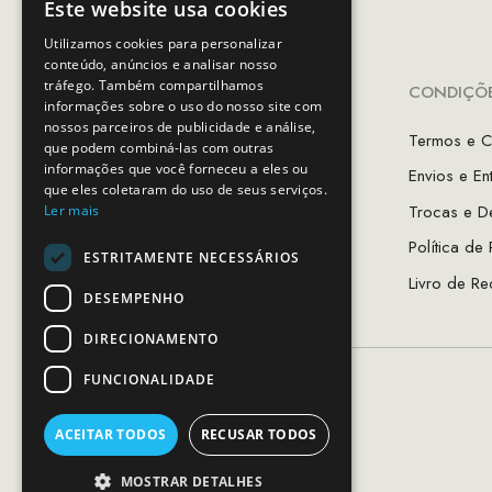
Este website usa cookies
Utilizamos cookies para personalizar
conteúdo, anúncios e analisar nosso
tráfego. Também compartilhamos
INFORMAÇÕES
CONDIÇÕE
informações sobre o uso do nosso site com
nossos parceiros de publicidade e análise,
A Minha Conta
Termos e C
que podem combiná-las com outras
informações que você forneceu a eles ou
Favoritos
Envios e En
que eles coletaram do uso de seus serviços.
As Lojas MCS
Trocas e D
Ler mais
Sobre Nós
Política de
ESTRITAMENTE NECESSÁRIOS
Guia de Tamanhos
Livro de Re
DESEMPENHO
DIRECIONAMENTO
FUNCIONALIDADE
ACEITAR TODOS
RECUSAR TODOS
MOSTRAR DETALHES