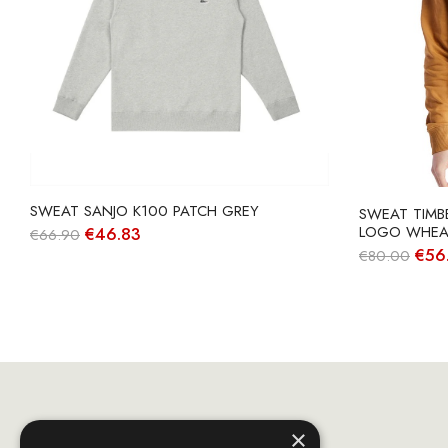
SWEAT SANJO K100 PATCH GREY
SWEAT TIMB
LOGO WHEAT
O
O
€
46.83
€
66.90
preço
preço
O
€
56
€
80.00
original
atual
pre
era:
é:
orig
€66.90.
€46.83.
era:
€80
×