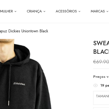
MULHER
CRIANÇA
ACESSÓRIOS
MARCAS
puz Dickies Uniontown Black
SWEA
BLAC
€
69.9
Preços 
19
pe
TAMAN