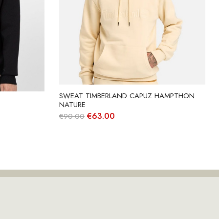
SWEAT TIMBERLAND CAPUZ HAMPTHON
NATURE
O
O
€
63.00
€
90.00
preço
preço
original
atual
era:
é:
€90.00.
€63.00.