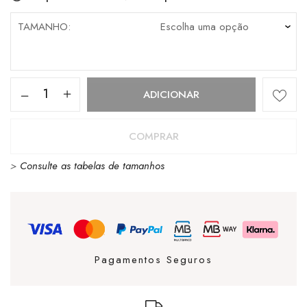
TAMANHO
Quantidade
ADICIONAR
de
Sweat
COMPRAR
Vans
>
Consulte as tabelas de tamanhos
Capuz
Scratched
Records
Blue
Pagamentos Seguros