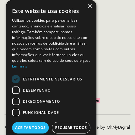
×
(Chamada para rede móvel nacional)
Este website usa cookies
Email:
apoiocliente@mcs.com.pt
Utilizamos cookies para personalizar
conteúdo, anúncios e analisar nosso
Horário de contacto:
tráfego. Também compartilhamos
Dias úteis das 10h as 19h
informações sobre o uso do nosso site com
nossos parceiros de publicidade e análise,
que podem combiná-las com outras
SEGUE-NOS
informações que você forneceu a eles ou
que eles coletaram do uso de seus serviços.
Ler mais
ESTRITAMENTE NECESSÁRIOS
PAGAMENTOS SEGUROS
DESEMPENHO
DIRECIONAMENTO
FUNCIONALIDADE
©2020 - 2026 MCS - Mob Crew Store | Made by
OhMyDigital
ACEITAR TODOS
RECUSAR TODOS