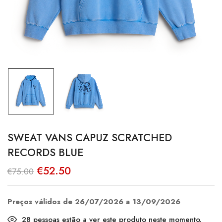
SWEAT VANS CAPUZ SCRATCHED
RECORDS BLUE
O
O
€
52.50
€
75.00
preço
preço
original
atual
era:
é:
€75.00.
€52.50.
Preços válidos de 26/07/2026 a 13/09/2026
28
pessoas estão a ver este produto neste momento.