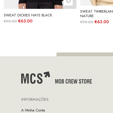
SWEAT TIMBERLA
SWEAT DICKIES HAYS BLACK
NATURE
O
O
€
63.00
O
O
€
90.00
€
63.00
€
90.00
preço
preço
preço
p
original
atual
original
at
era:
é:
era:
é:
€90.00.
€63.00.
€90.00.
€
INFORMAÇÕES
A Minha Conta